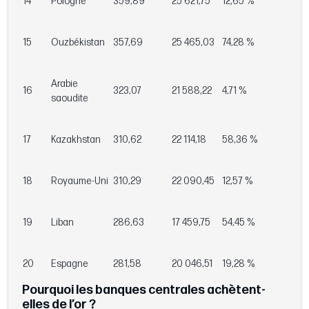
14
Pologne
359,89
25 621,75
12,65 %
15
Ouzbékistan
357,69
25 465,03
74,28 %
Arabie
16
323,07
21 588,22
4,71 %
saoudite
17
Kazakhstan
310,62
22 114,18
58,36 %
18
Royaume-Uni
310,29
22 090,45
12,57 %
19
Liban
286,63
17 459,75
54,45 %
20
Espagne
281,58
20 046,51
19,28 %
Pourquoi les banques centrales achètent-
elles de l’or ?