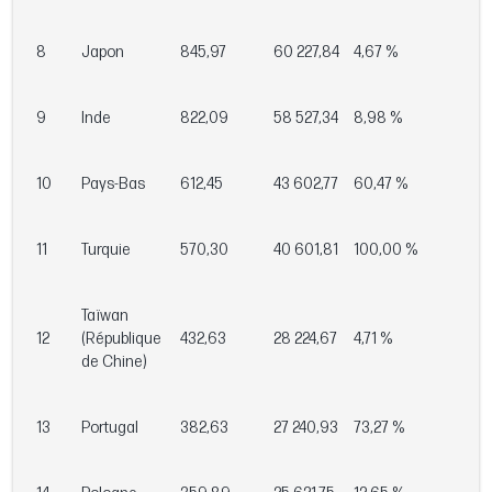
8
Japon
845,97
60 227,84
4,67 %
9
Inde
822,09
58 527,34
8,98 %
10
Pays-Bas
612,45
43 602,77
60,47 %
11
Turquie
570,30
40 601,81
100,00 %
Taïwan
12
(République
432,63
28 224,67
4,71 %
de Chine)
13
Portugal
382,63
27 240,93
73,27 %