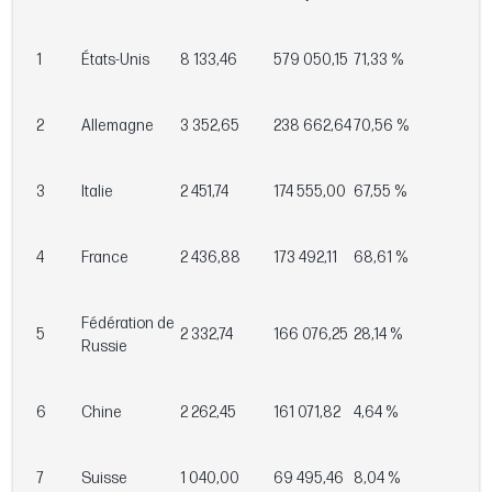
1
États-Unis
8 133,46
579 050,15
71,33 %
2
Allemagne
3 352,65
238 662,64
70,56 %
3
Italie
2 451,74
174 555,00
67,55 %
4
France
2 436,88
173 492,11
68,61 %
Fédération de
5
2 332,74
166 076,25
28,14 %
Russie
6
Chine
2 262,45
161 071,82
4,64 %
7
Suisse
1 040,00
69 495,46
8,04 %