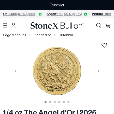
Trustpilot
Or
3 806,67 €
(0,00%)
Argent
60,00 €
(0,01%)
Platine
1 565,
Page d'accueil
Pièces d'or
Britannia
Précédent
Suivant
1/4 oz The Angel d'Or | 2026