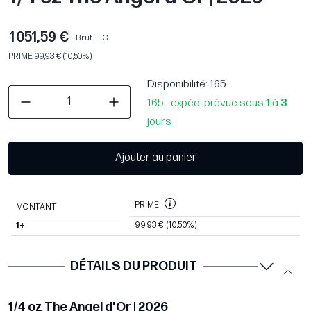
1 051,59 €
Brut TTC
PRIME: 99,93 € (10,50%)
Disponibilité
: 165
165 - expéd. prévue sous
1
à
3
jours
Ajouter au panier
PRIME
MONTANT
99,93 €
(10,50%)
1+
DÉTAILS DU PRODUIT
1/4 oz The Angel d'Or | 2026