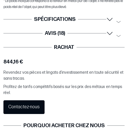
Le poids indiqué correspond à la teneur en métal pur de l'objet. Il ne reflète pas le
poids réel de l'objet, qui peut être plus élevé.
SPÉCIFICATIONS
AVIS (18)
RACHAT
844,16 €
Revendez vos pièces et lingots d’investissement en toute sécurité et
sans tracas.
Profitez de tarifs compétitifs basés sur les prix des métaux en temps
réel.
Contactez-nous
POURQUOI ACHETER CHEZ NOUS