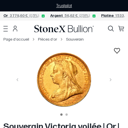
Trustpilot
Or
3 779,60 €
(0,51%)
Argent
56,62 €
(2,58%)
Platine
1 533,4
Page d'accueil
Pièces d'or
Souverain
Précédent
Suivant
Souverain Victoria voilée | Or |