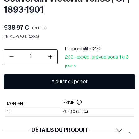
1893-1901
938,97 €
Brut TTC
PRIME: 49,43 € (5,56%)
Disponibilité
: 230
230 - expéd. prévue sous
1
à
3
jours
Ajouter au panier
PRIME
MONTANT
49,43 €
(5,56%)
1+
DÉTAILS DU PRODUIT