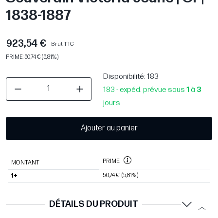
1838-1887
923,54 €
Brut TTC
PRIME: 50,74 € (5,81%)
Disponibilité
: 183
183 - expéd. prévue sous
1
à
3
jours
Ajouter au panier
PRIME
MONTANT
50,74 €
(5,81%)
1+
DÉTAILS DU PRODUIT