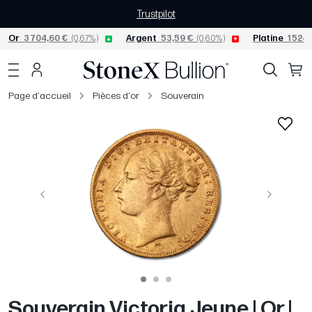
Trustpilot
Or
3 704,60 €
(0,67%)
Argent
53,59 €
(0,60%)
Platine
1 524,
Page d'accueil
Pièces d'or
Souverain
Précédent
Suivant
Souverain Victoria Jeune | Or |