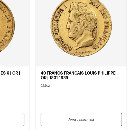
S X | OR |
40 FRANCS FRANCAIS LOUIS PHILIPPE I |
OR | 1831-1839
0.37oz
Avertissez-moi