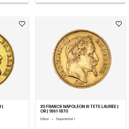
 |
20 FRANCS NAPOLÉON III TÊTE LAURÉE |
OR | 1861-1870
0.19oz
•
Disponibilité
: 1