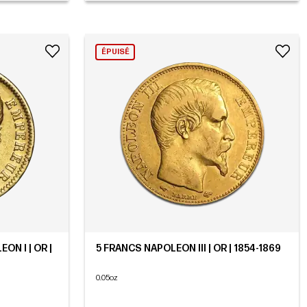
ÉPUISÉ
ON I | OR |
5 FRANCS NAPOLEON III | OR | 1854-1869
0.05oz