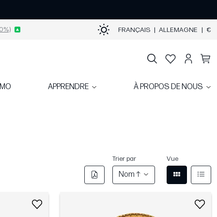
0%)
FRANÇAIS
|
ALLEMAGNE
|
€
OMO
APPRENDRE
À PROPOS DE NOUS
Trier par
Vue
Nom ↑