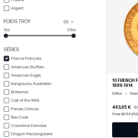
Argent
POIDS TROY
oz
0oz
33oz
SÉRIES
Francs Français
American Buffalo
American Eagle
10 FRENCH 
Kangourou Australien
1899-1914
Britannia
0.09oz
•
Dispo
Call of the Wild
443,65 €
Br
Panda Chinois
Prime: 88,73 € (25,
Îles Cook
Couronne Danoise
Dragon Rectangulaire