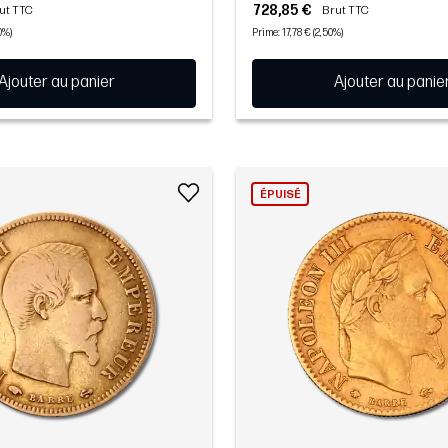
728,85 €
ut TTC
Brut TTC
0%)
Prime: 17,78 € (2,50%)
Ajouter au panier
Ajouter au panie
ÉPUISÉ