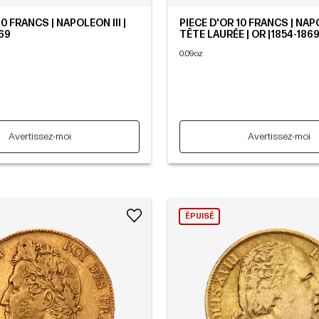
10 FRANCS | NAPOLÉON III |
PIÈCE D'OR 10 FRANCS | NAPO
869
TÊTE LAURÉE | OR |1854-186
0.09oz
Avertissez-moi
Avertissez-moi
ÉPUISÉ