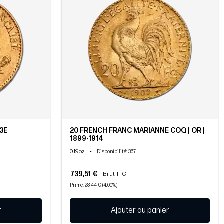
3E
20 FRENCH FRANC MARIANNE COQ | OR |
1899-1914
0.19oz
•
Disponibilité
: 367
739,51 €
Brut TTC
Prime: 28,44 € (4,00%)
r
Ajouter au panier