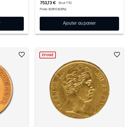
753,73 €
Brut TTC
Prime: 42,66 € (6,00%)
r
Ajouter au panier
ÉPUISÉ