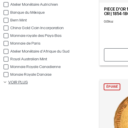
Atelier Monétaire Autrichien
PIÈCE D'OR 
Banque du Méxique
OR | 1854-1
Bern Mint
0.09oz
China Gold Coin Incorporation
Monnaie royale des Pays-Bas
Monnaie de Paris
Atelier Monétaire d'Afrique du Sud
Royal Australian Mint
Monnaie Royale Canadienne
Monaie Royale Danoise
VOIR PLUS
ÉPUISÉ