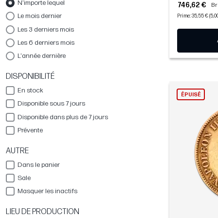
N'importe lequel
746,62 €
Br
Le mois dernier
Prime: 35,55 € (5,0
Les 3 derniers mois
Les 6 derniers mois
L'année dernière
DISPONIBILITÉ
En stock
ÉPUISÉ
Disponible sous 7 jours
Disponible dans plus de 7 jours
Prévente
AUTRE
Dans le panier
Sale
Masquer les inactifs
LIEU DE PRODUCTION