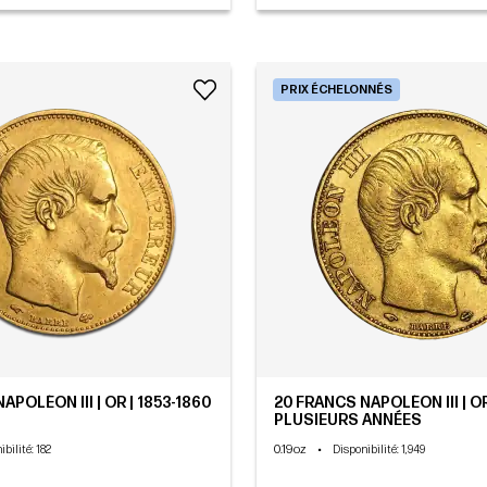
PRIX ÉCHELONNÉS
APOLÉON III | OR | 1853-1860
20 FRANCS NAPOLÉON III | OR
PLUSIEURS ANNÉES
0.19oz
•
ibilité
: 182
Disponibilité
: 1,949