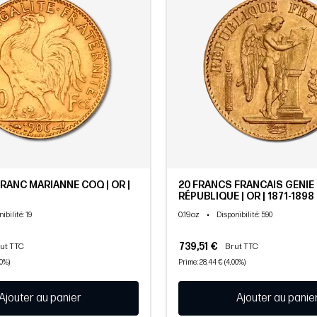
FRANC MARIANNE COQ | OR |
20 FRANCS FRANCAIS GÉNIE 
RÉPUBLIQUE | OR | 1871-1898
0.19oz
•
nibilité
: 19
Disponibilité
: 590
739,51 €
ut TTC
Brut TTC
00%)
Prime: 28,44 € (4,00%)
Ajouter au panier
Ajouter au panie