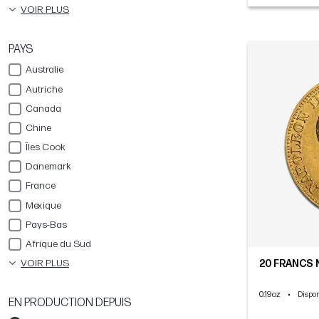
VOIR PLUS
PAYS
Australie
Autriche
Canada
Chine
Îles Cook
Danemark
France
Mexique
Pays-Bas
Afrique du Sud
VOIR PLUS
20 FRANCS N
0.19oz
•
Dispon
EN PRODUCTION DEPUIS