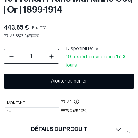
| Or | 1899-1914
443,65 €
Brut TTC
PRIME: 88,73 € (25,00%)
Disponibilité
: 19
19 - expéd. prévue sous
1
à
3
jours
Ajouter au panier
PRIME
MONTANT
88,73 €
(25,00%)
1+
DÉTAILS DU PRODUIT