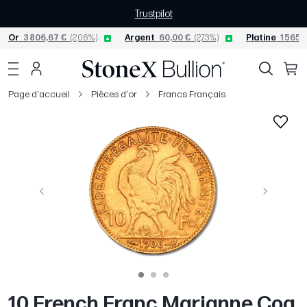
Trustpilot
Or
3 806,67 €
(2,06%)
Argent
60,00 €
(2,73%)
Platine
1 565,
Page d'accueil
Pièces d'or
Francs Français
Précédent
Suivant
10 French Franc Marianne Coq