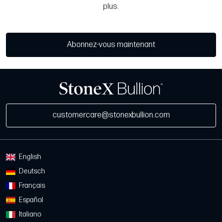
plus.
Abonnez-vous maintenant
customercare@stonexbullion.com
English
Deutsch
Français
Español
Italiano