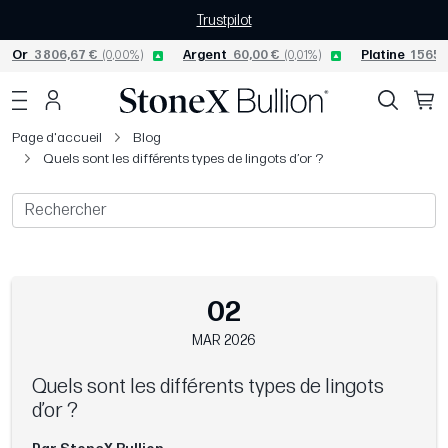
Trustpilot
Or
3 806,67 €
(0,00%)
Argent
60,00 €
(0,01%)
Platine
1 565,
Page d'accueil
Blog
Quels sont les différents types de lingots d’or ?
02
MAR 2026
Quels sont les différents types de lingots
d’or ?