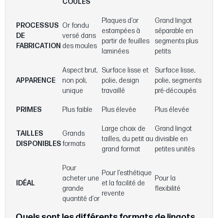
COULÉS
Plaques d’or
Grand lingot
PROCESSUS
Or fondu
estampées à
séparable en
DE
versé dans
partir de feuilles
segments plus
FABRICATION
des moules
laminées
petits
Aspect brut,
Surface lisse et
Surface lisse,
APPARENCE
non poli,
polie, design
polie, segments
unique
travaillé
pré-découpés
PRIMES
Plus faible
Plus élevée
Plus élevée
Large choix de
Grand lingot
TAILLES
Grands
tailles, du petit au
divisible en
DISPONIBLES
formats
grand format
petites unités
Pour
Pour l’esthétique
acheter une
Pour la
IDÉAL
et la facilité de
grande
flexibilité
revente
quantité d’or
Quels sont les différents formats de lingots