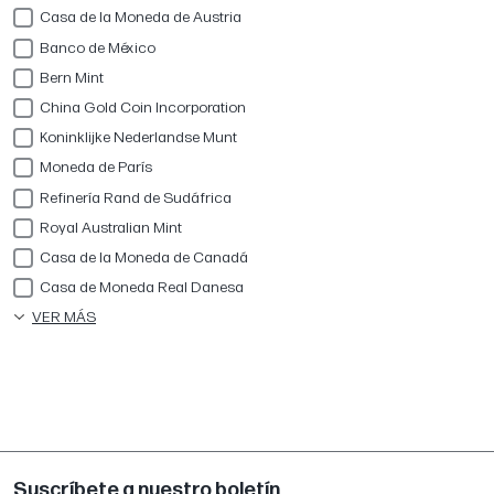
Casa de la Moneda de Austria
Banco de México
Bern Mint
China Gold Coin Incorporation
Koninklijke Nederlandse Munt
Moneda de París
Refinería Rand de Sudáfrica
Royal Australian Mint
Casa de la Moneda de Canadá
Casa de Moneda Real Danesa
VER MÁS
Suscríbete a nuestro boletín