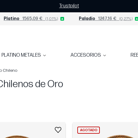
Trustpilot
Platino
1565,09 €
(1,01%)
Paladio
1247,16 €
(0,27%)
PLATINO METALES
ACCESORIOS
RE
o Chileno
Chilenos de Oro
AGOTADO