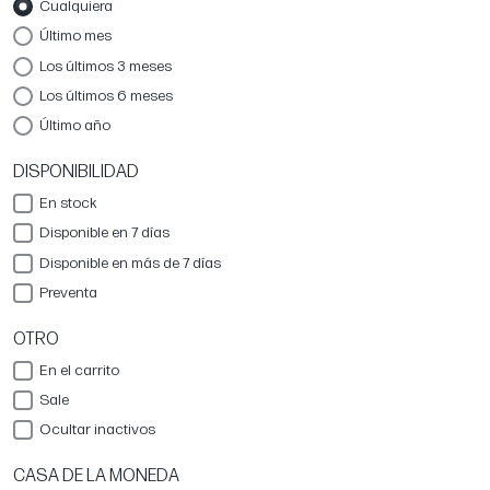
Cualquiera
Último mes
Los últimos 3 meses
Los últimos 6 meses
Último año
DISPONIBILIDAD
En stock
Disponible en 7 días
Disponible en más de 7 días
Preventa
OTRO
En el carrito
Sale
Ocultar inactivos
CASA DE LA MONEDA