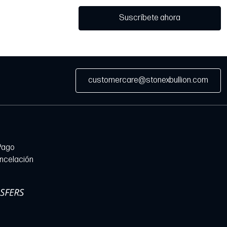
Suscríbete ahora
customercare@stonexbullion.com
Pago
ancelación