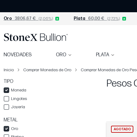
Oro
3806,67 €
(2,06%)
Plata
60,00 €
(2,73%)
NOVEDADES
ORO
PLATA
Inicio
Comprar Monedas de Oro
Comprar Monedas de Oro Pes
Pesos 
TIPO
Moneda
Lingotes
Joyería
METAL
Oro
AGOTADO
Platino