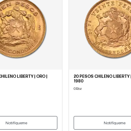
HILENO LIBERTY | ORO |
20 PESOS CHILENO LIBERTY |
1980
0.12oz
Notifíqueme
Notifíqueme