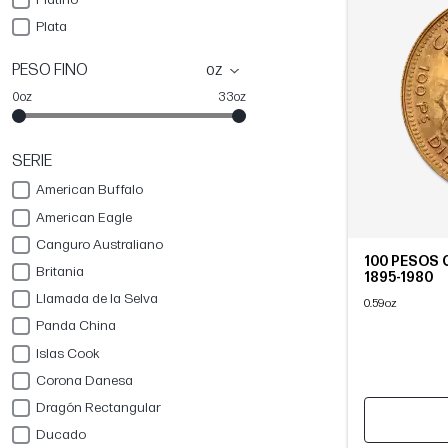
Plata
PESO FINO
oz
0oz
33oz
SERIE
American Buffalo
American Eagle
Canguro Australiano
100 PESOS C
Britania
1895-1980
Llamada de la Selva
0.59oz
Panda China
Islas Cook
Corona Danesa
Dragón Rectangular
Ducado