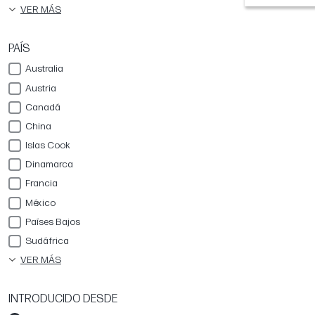
VER MÁS
PAÍS
Australia
Austria
Canadá
China
Islas Cook
Dinamarca
Francia
México
Países Bajos
Sudáfrica
VER MÁS
INTRODUCIDO DESDE