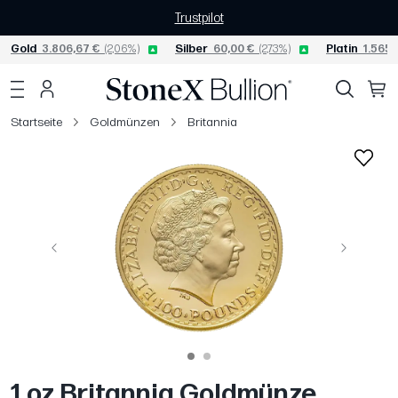
Trustpilot
Gold
3.806,67 €
(2,06%)
Silber
60,00 €
(2,73%)
Platin
1.565,
Startseite
Goldmünzen
Britannia
Vorige
Weiter
1 oz Britannia Goldmünze