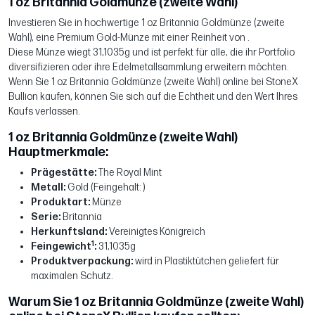
1 oz Britannia Goldmünze (zweite Wahl)
Investieren Sie in hochwertige 1 oz Britannia Goldmünze (zweite
Wahl), eine Premium Gold-Münze mit einer Reinheit von .
Diese Münze wiegt 31,1035g und ist perfekt für alle, die ihr Portfolio
diversifizieren oder ihre Edelmetallsammlung erweitern möchten.
Wenn Sie 1 oz Britannia Goldmünze (zweite Wahl) online bei StoneX
Bullion kaufen, können Sie sich auf die Echtheit und den Wert Ihres
Kaufs verlassen.
1 oz Britannia Goldmünze (zweite Wahl)
Hauptmerkmale:
Prägestätte:
The Royal Mint
Metall:
Gold (Feingehalt: )
Produktart:
Münze
Serie:
Britannia
Herkunftsland:
Vereinigtes Königreich
1
Feingewicht
:
31,1035g
Produktverpackung:
wird in Plastiktütchen geliefert für
maximalen Schutz.
Warum Sie 1 oz Britannia Goldmünze (zweite Wahl)