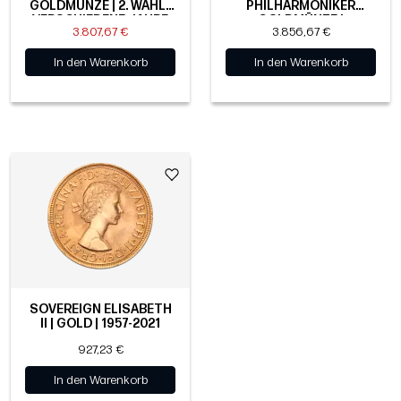
GOLDMÜNZE | 2. WAHL |
PHILHARMONIKER
VERSCHIEDENE JAHRE
GOLDMÜNZE |
3.807,67 €
3.856,67 €
VERSCHIEDENE
JAHRGÄNGE
In den Warenkorb
In den Warenkorb
SOVEREIGN ELISABETH
II | GOLD | 1957-2021
927,23 €
In den Warenkorb