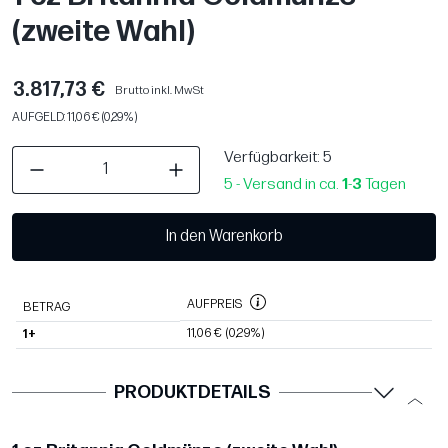
(zweite Wahl)
3.817,73 €
Brutto inkl. MwSt
AUFGELD: 11,06 € (0,29%)
Verfügbarkeit
: 5
5 - Versand in ca.
1
-
3
Tagen
In den Warenkorb
AUFPREIS
BETRAG
11,06 €
(0,29%)
1+
PRODUKTDETAILS