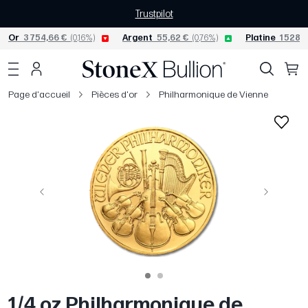
Trustpilot
Or
3 754,66 €
(0,16%)
Argent
55,62 €
(0,76%)
Platine
1 528,7
Page d'accueil
Pièces d'or
Philharmonique de Vienne
Précédent
Suivant
1/4 oz Philharmonique de