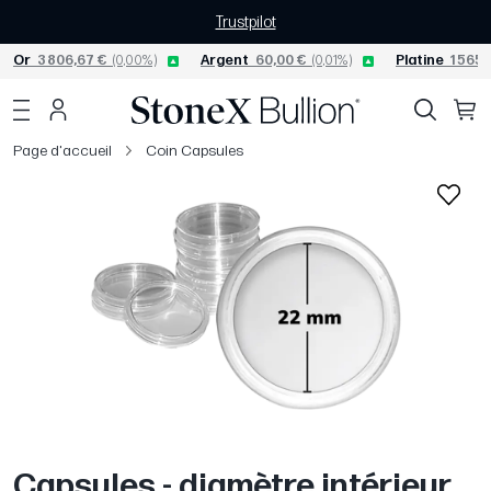
Trustpilot
Or
3 806,67 €
(0,00%)
Argent
60,00 €
(0,01%)
Platine
1 565,
Page d'accueil
Coin Capsules
Capsules - diamètre intérieur