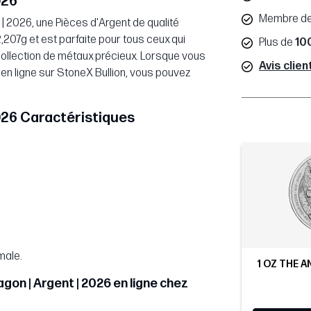
026
Membre de
| 2026, une Pièces d'Argent de qualité
207g et est parfaite pour tous ceux qui
Plus de
10
 collection de métaux précieux. Lorsque vous
Avis clien
en ligne sur StoneX Bullion, vous pouvez
2026 Caractéristiques
male.
1 OZ THE A
gon | Argent | 2026 en ligne chez