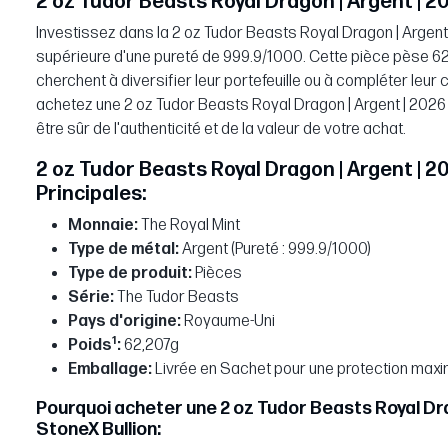
2 oz Tudor Beasts Royal Dragon | Argent | 2
Investissez dans la 2 oz Tudor Beasts Royal Dragon | Argent 
supérieure d'une pureté de 999.9/1000. Cette pièce pèse 62,
cherchent à diversifier leur portefeuille ou à compléter leur
achetez une 2 oz Tudor Beasts Royal Dragon | Argent | 2026 
être sûr de l'authenticité et de la valeur de votre achat.
2 oz Tudor Beasts Royal Dragon | Argent | 
Principales:
Monnaie:
The Royal Mint
Type de métal:
Argent (Pureté : 999.9/1000)
Type de produit:
Pièces
Série:
The Tudor Beasts
Pays d'origine:
Royaume-Uni
1
Poids
:
62,207g
Emballage:
Livrée en Sachet pour une protection maxi
Pourquoi acheter une 2 oz Tudor Beasts Royal Dra
StoneX Bullion: