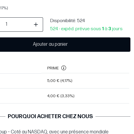
,17%)
Disponibilité
: 524
524 - expéd. prévue sous
1
à
3
jours
Ajouter au panier
PRIME
5,00 €
(4,17%)
4,00 €
(3,33%)
POURQUOI ACHETER CHEZ NOUS
oup – Coté au NASDAQ, avec une présence mondiale