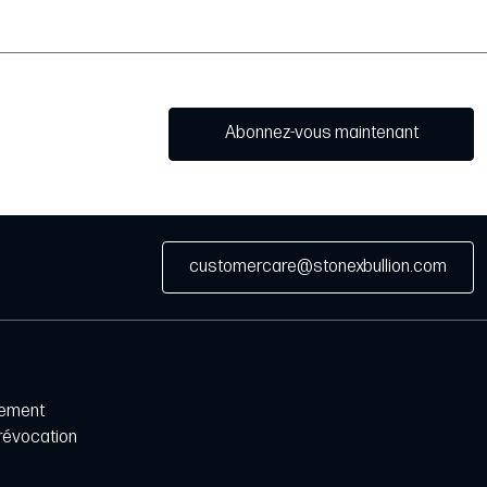
Abonnez-vous maintenant
customercare@stonexbullion.com
iement
 révocation