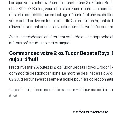
Lorsque vous achetez Pourquoi acheter une 2 oz Tudor Beast
chez StoneX Bullion, vous choisissez une source de confian
des prix compétitifs, un emballage sécurisé et une expéditi
votre achat arrive en toute sécurité.Ce produit en Argent de 
d'investissement pour les investisseurs chevronnés comme
Avec une expédition entièrement assurée et une approche cl
métaux précieux simple et pratique.
Commandez votre 2 oz Tudor Beasts Royal D
aujourd'hui !
Prêt à investir ? Ajoutez la 2 oz Tudor Beasts Royal Dragon | 
commodité de l'achat en ligne. Le marché des Piècess d'Arge
62,207g est un investissement solide pour les collectionneur
1
Le poids indiqué correspond à la teneur en métal pur de l'objet. Il ne re
élevé.