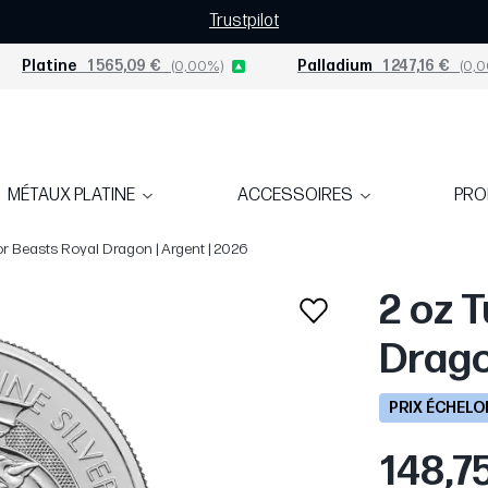
Trustpilot
Platine
1 565,09 €
(0,00%)
Palladium
1 247,16 €
(0,0
MÉTAUX PLATINE
ACCESSOIRES
PR
or Beasts Royal Dragon | Argent | 2026
2 oz 
Drago
PRIX ÉCHEL
148,7