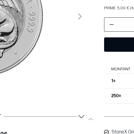
PRIME: 5,00 € (4
Suivant
MONTANT
1+
250+
T
StoneX Gr