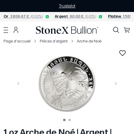
Trustpilot
Or
3 806,67 €
(0,00%)
Argent
60,00 €
(0,01%)
Platine
1 565,
Page d'accueil
Pièces d'argent
Arche de Noé
Précédent
Suivant
1 oz Arche de Noé | Argent |