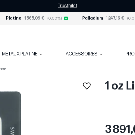
Trustpilot
Platine
1 565,09 €
(0,00%)
Palladium
1 247,16 €
(0,0
MÉTAUX PLATINE
ACCESSOIRES
PR
isse
1 oz 
3 891,