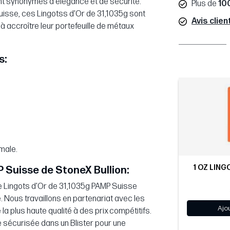
nt synonymes d'élégance et de sécurité.
Plus de
10
Suisse, ces Lingotss d'Or de 31,1035g sont
Avis clien
 à accroître leur portefeuille de métaux
s:
imale.
1 OZ LING
P Suisse de StoneX Bullion:
e Lingots d'Or de 31,1035g PAMP Suisse
. Nous travaillons en partenariat avec les
Ajo
la plus haute qualité à des prix compétitifs.
e sécurisée dans un Blister pour une