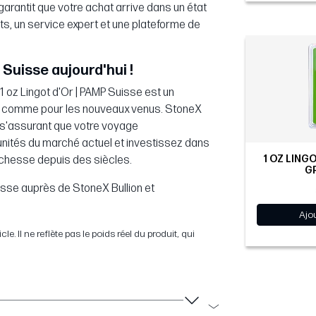
arantit que votre achat arrive dans un état
s, un service expert et une plateforme de
 Suisse aujourd'hui !
 1 oz Lingot d'Or | PAMP Suisse est un
és comme pour les nouveaux venus. StoneX
n s'assurant que votre voyage
tunités du marché actuel et investissez dans
1 OZ LINGO
 richesse depuis des siècles.
G
isse auprès de StoneX Bullion et
Ajo
. Il ne reflète pas le poids réel du produit, qui