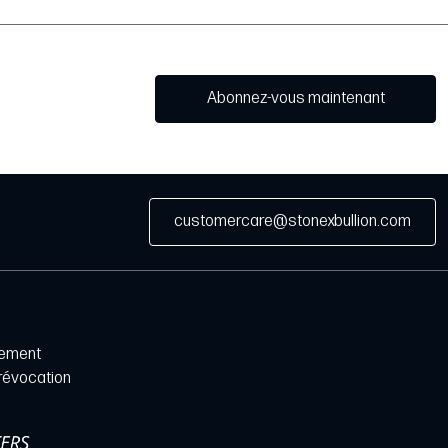
Abonnez-vous maintenant
customercare@stonexbullion.com
iement
 révocation