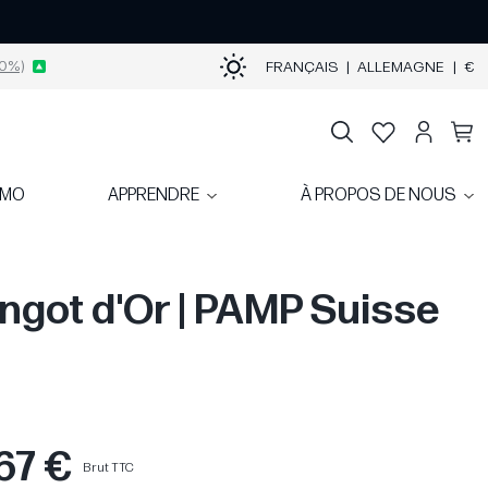
0%)
FRANÇAIS
|
ALLEMAGNE
|
€
OMO
APPRENDRE
À PROPOS DE NOUS
Lingot d'Or | PAMP Suisse
67 €
Brut TTC