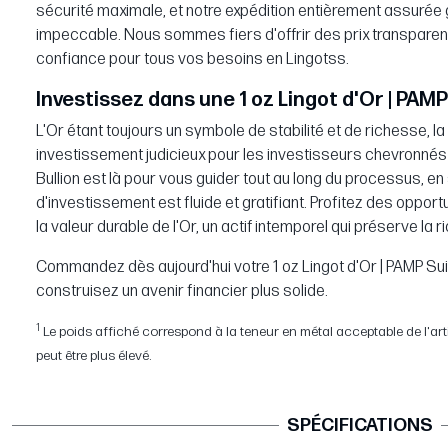
sécurité maximale, et notre expédition entièrement assurée g
impeccable. Nous sommes fiers d'offrir des prix transparent
confiance pour tous vos besoins en Lingotss.
Investissez dans une 1 oz Lingot d'Or | PAMP
L'Or étant toujours un symbole de stabilité et de richesse, la
investissement judicieux pour les investisseurs chevronn
Bullion est là pour vous guider tout au long du processus, e
d'investissement est fluide et gratifiant. Profitez des oppor
la valeur durable de l'Or, un actif intemporel qui préserve la
Commandez dès aujourd'hui votre 1 oz Lingot d'Or | PAMP Su
construisez un avenir financier plus solide.
1
Le poids affiché correspond à la teneur en métal acceptable de l'article
peut être plus élevé.
SPÉCIFICATIONS