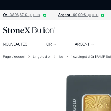
Or
3 806,67 €
(0,00%)
Argent
60,00 €
(0,01%)
NOUVEAUTÉS
OR
ARGENT
Page d'accueil
Lingots d'or
1oz
1 oz Lingot d'Or | PAMP Su