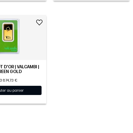
T D'OR | VALCAMBI |
REEN GOLD
3 874,73 €
uter au panier