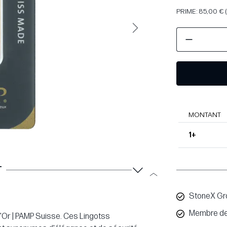
PRIME: 85,00 € 
Suivant
MONTANT
1+
T
StoneX Gr
Membre de
 d'Or | PAMP Suisse. Ces Lingotss