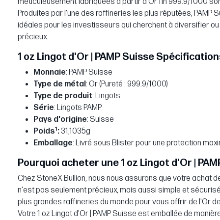
méticuleusement fabriquées à partir d'Or fin 999.9/1000 so
Produites par l'une des raffineries les plus réputées, PAMP 
idéales pour les investisseurs qui cherchent à diversifier ou
précieux.
1 oz Lingot d'Or | PAMP Suisse Spécification
Monnaie
: PAMP Suisse
Type de métal
: Or (Pureté : 999.9/1000)
Type de produit
: Lingots
Série
: Lingots PAMP
Pays d'origine
: Suisse
1
Poids
:
31,1035g
Emballage
: Livré sous Blister pour une protection max
Pourquoi acheter une 1 oz Lingot d'Or | PAM
Chez StoneX Bullion, nous nous assurons que votre achat d
n'est pas seulement précieux, mais aussi simple et sécurisé
plus grandes raffineries du monde pour vous offrir de l'Or de 
Votre 1 oz Lingot d'Or | PAMP Suisse est emballée de manièr