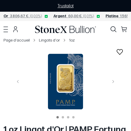
Trustpilot
Or
3 806,67 €
(0,00%)
Argent
60,00 €
(0,01%)
Platine
1 565,
Page d'accueil
Lingots d'or
1oz
Précédent
Suivant
1 oz Lingot d'Or | PAMP Fortuna