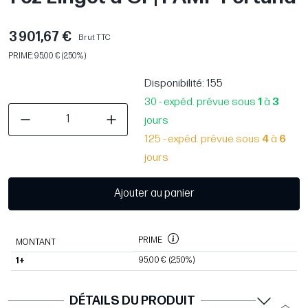
3 901,67 €
Brut TTC
PRIME: 95,00 € (2,50%)
Disponibilité
: 155
30 - expéd. prévue sous
1
à
3
jours
125 - expéd. prévue sous
4
à
6
jours
Ajouter au panier
PRIME
MONTANT
95,00 €
(2,50%)
1+
DÉTAILS DU PRODUIT