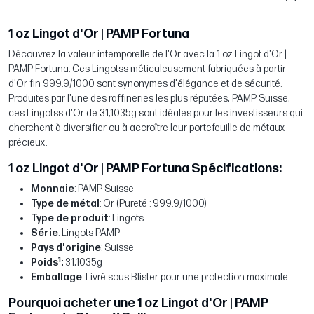
1 oz Lingot d'Or | PAMP Fortuna
Découvrez la valeur intemporelle de l'Or avec la 1 oz Lingot d'Or |
PAMP Fortuna. Ces Lingotss méticuleusement fabriquées à partir
d'Or fin 999.9/1000 sont synonymes d'élégance et de sécurité.
Produites par l'une des raffineries les plus réputées, PAMP Suisse,
ces Lingotss d'Or de 31,1035g sont idéales pour les investisseurs qui
cherchent à diversifier ou à accroître leur portefeuille de métaux
précieux.
1 oz Lingot d'Or | PAMP Fortuna Spécifications:
Monnaie
: PAMP Suisse
Type de métal
: Or (Pureté : 999.9/1000)
Type de produit
: Lingots
Série
: Lingots PAMP
Pays d'origine
: Suisse
1
Poids
:
31,1035g
Emballage
: Livré sous Blister pour une protection maximale.
Pourquoi acheter une 1 oz Lingot d'Or | PAMP