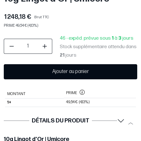
1 248,18 €
Brut TTC
PRIME: 49,54 € (4,13%)
46 - expéd. prévue sous
1
à
3
jours
Stock supplémentaire attendu dans
21
jours
Ajouter au panier
PRIME
MONTANT
49,54 €
(4,13%)
1+
DÉTAILS DU PRODUIT
10g Lingot d'Or | Umicore