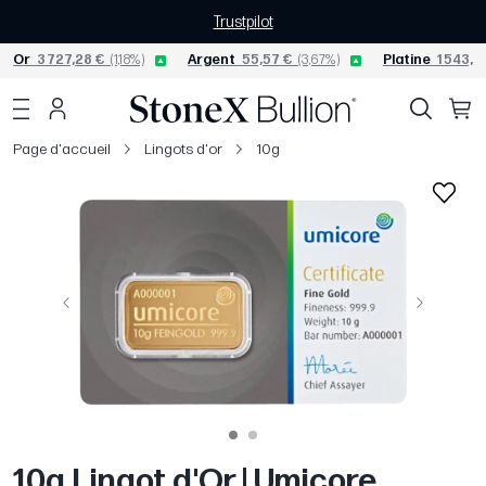
Trustpilot
Or
3 727,28 €
(1,18%)
Argent
55,57 €
(3,67%)
Platine
1 543,0
Page d'accueil
Lingots d'or
10g
Précédent
Suivant
10g Lingot d'Or | Umicore