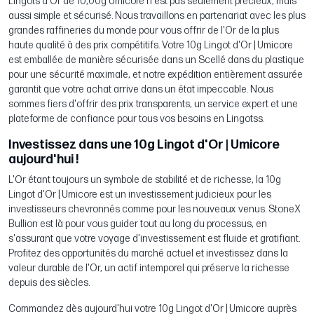
Lingots d'Or de 10,00g Umicore n'est pas seulement précieux, mais
aussi simple et sécurisé. Nous travaillons en partenariat avec les plus
grandes raffineries du monde pour vous offrir de l'Or de la plus
haute qualité à des prix compétitifs. Votre 10g Lingot d'Or | Umicore
est emballée de manière sécurisée dans un Scellé dans du plastique
pour une sécurité maximale, et notre expédition entièrement assurée
garantit que votre achat arrive dans un état impeccable. Nous
sommes fiers d'offrir des prix transparents, un service expert et une
plateforme de confiance pour tous vos besoins en Lingotss.
Investissez dans une 10g Lingot d'Or | Umicore
aujourd'hui !
L'Or étant toujours un symbole de stabilité et de richesse, la 10g
Lingot d'Or | Umicore est un investissement judicieux pour les
investisseurs chevronnés comme pour les nouveaux venus. StoneX
Bullion est là pour vous guider tout au long du processus, en
s'assurant que votre voyage d'investissement est fluide et gratifiant.
Profitez des opportunités du marché actuel et investissez dans la
valeur durable de l'Or, un actif intemporel qui préserve la richesse
depuis des siècles.
Commandez dès aujourd'hui votre 10g Lingot d'Or | Umicore auprès