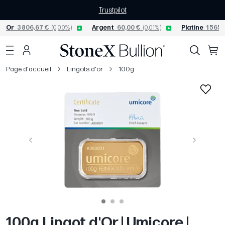
Trustpilot
Or
3 806,67 €
(0,00%)
Argent
60,00 €
(0,01%)
Platine
1 565,
Page d'accueil
Lingots d'or
100g
Précédent
Suivant
100g Lingot d'Or | Umicore |