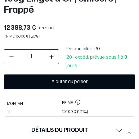
Frappé
12 388,73 €
Brut TTC
PRIME: 150,00 € (1,23%)
Disponibilité
: 20
20 - expéd. prévue sous
1
à
3
jours
Ajouter au panier
PRIME
MONTANT
150,00 €
(1,23%)
1+
DÉTAILS DU PRODUIT