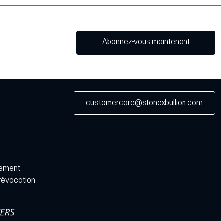
Abonnez-vous maintenant
customercare@stonexbullion.com
iement
 révocation