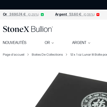
Or
3 690,74 €
(0,29%)
Argent
53,60 €
(0,58%)
NOUVEAUTÉS
OR
ARGENT
Page d'accueil
Boites De Collections
12 x 1 oz Lunar III Boîte p