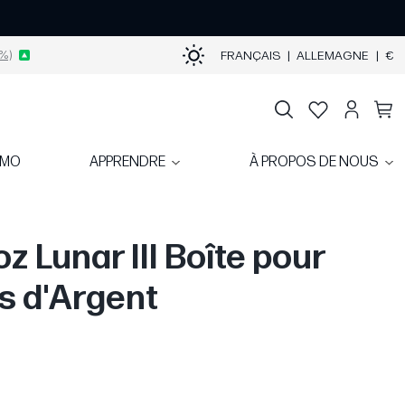
%)
FRANÇAIS
|
ALLEMAGNE
|
€
OMO
APPRENDRE
À PROPOS DE NOUS
 oz Lunar III Boîte pour
s d'Argent