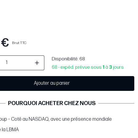
 €
Brut TTC
Disponibilité
: 68
68 - expéd. prévue sous
1
à
3
jours
Ajouter au panier
POURQUOI ACHETER CHEZ NOUS
oup – Coté au NASDAQ, avec une présence mondiale
 la LBMA