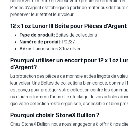
conserver et mettre en valeur votre précieuse collection en tou
Pièces d'Argent est fabriqué à partir de matériaux de haute 
préserver leur état et leur valeur.
12 x 1 oz Lunar III Boîte pour Pièces d'Argen
Type de produit:
Boîtes de collections
Numéro de produit:
P0237
Série:
Lunar series 3 1oz silver
Pourquoi utiliser un encart pour 12 x 1 oz Lu
d'Argent?
La protection des pièces de monnaie et des lingots de valeur
leur valeur. Une Boîtes de collections bien conçue, comme l’12
est conçu pour protéger votre collection contre les domma
ou d'autres formes d'usure. Le stockage de vos articles dan
que votre collection reste organisée, accessible et bien p
Pourquoi choisir StoneX Bullion ?
Chez StoneX Bullion, nous nous engageons à offrir à nos clie