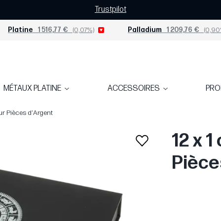
Trustpilot
Platine
1 516,77 €
(0,07%)
Palladium
1 209,76 €
(0,90
MÉTAUX PLATINE
ACCESSOIRES
PR
our Pièces d'Argent
12 x 1
Pièce