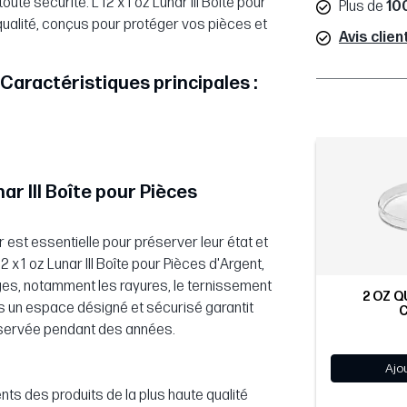
te sécurité. L’12 x 1 oz Lunar III Boîte pour
Plus de
10
qualité, conçus pour protéger vos pièces et
Avis clien
t Caractéristiques principales :
nar III Boîte pour Pièces
 est essentielle pour préserver leur état et
 x 1 oz Lunar III Boîte pour Pièces d'Argent,
ges, notamment les rayures, le ternissement
2 OZ Q
s un espace désigné et sécurisé garantit
réservée pendant des années.
Ajo
nts des produits de la plus haute qualité