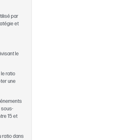
tilisé par
atégie et
visant le
le ratio
eter une
 événements
t sous-
tre 15 et
u ratio dans