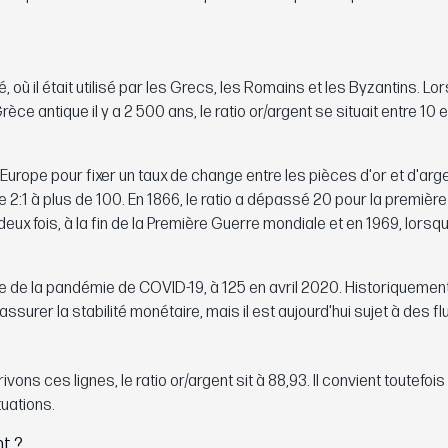
té, où il était utilisé par les Grecs, les Romains et les Byzantins. Lo
e antique il y a 2 500 ans, le ratio or/argent se situait entre 10 e
n Europe pour fixer un taux de change entre les pièces d'or et d'arg
e 2:1 à plus de 100. En 1866, le ratio a dépassé 20 pour la première 
x fois, à la fin de la Première Guerre mondiale et en 1969, lorsque
lage de la pandémie de COVID-19, à 125 en avril 2020. Historiquement
ssurer la stabilité monétaire, mais il est aujourd'hui sujet à des fl
vons ces lignes, le ratio or/argent sit à 88,93. Il convient toutefoi
ctuations.
nt ?