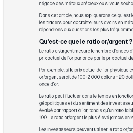
négoce des métaux précieux ou si vous souhaite
Dans cet article, nous expliquerons ce qu'est le
les traders pour accroître leurs avoirs en mét
répondrons aux questions les plus fréquemm
Qu'est-ce que le ratio or/argent ?
Le ratio or/argent mesure le nombre d'onces d'
prix actuel de l'or par once
par le
prix actuel d
Par exemple, si le prix actuel de l'or physique es
or/argent serait de 100 (2 000 dollars ÷ 20 doll
once d'or.
Le ratio peut fluctuer dans le temps en fonct
géopolitiques et du sentiment des investisseur
évalué par rapport à l'or, tandis qu'un ratio fai
100. Le ratio or/argent le plus élevé jamais enreg
Les investisseurs peuvent utiliser le ratio or/a