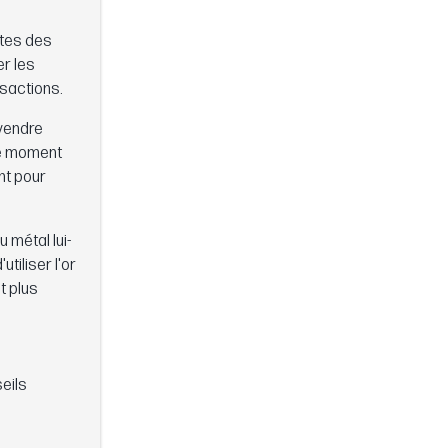
eptes des
er les
nsactions.
 vendre
 le moment
nt pour
 métal lui-
tiliser l'or
t plus
eils