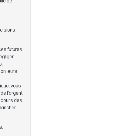
tile de
écisions
es futures.
égliger
s.
non leurs
rique, vous
de l'argent
u cours des
plancher
s.