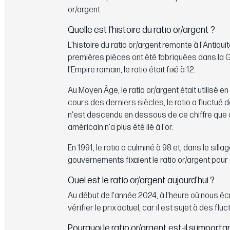
or/argent.
Quelle est l'histoire du ratio or/argent ?
L'histoire du ratio or/argent remonte à l'Antiqui
premières pièces ont été fabriquées dans la Grèc
l'Empire romain, le ratio était fixé à 12.
Au Moyen Âge, le ratio or/argent était utilisé e
cours des derniers siècles, le ratio a fluctué d
n'est descendu en dessous de ce chiffre que deu
américain n'a plus été lié à l'or.
En 1991, le ratio a culminé à 98 et, dans le sil
gouvernements fixaient le ratio or/argent pour a
Quel est le ratio or/argent aujourd'hui ?
Au début de l'année 2024, à l'heure où nous écri
vérifier le prix actuel, car il est sujet à des flu
Pourquoi le ratio or/argent est-il si importa