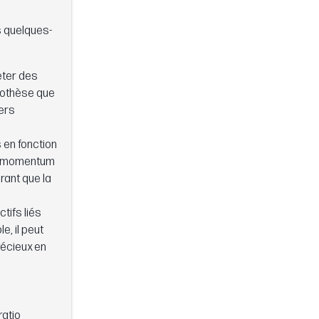
s quelques-
heter des
ypothèse que
ders
s en fonction
 de momentum
rant que la
tifs liés
e, il peut
récieux en
ratio