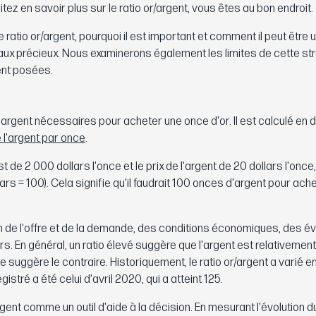
z en savoir plus sur le ratio or/argent, vous êtes au bon endroit.
 ratio or/argent, pourquoi il est important et comment il peut être u
aux précieux. Nous examinerons également les limites de cette str
ent posées.
argent nécessaires pour acheter une once d'or. Il est calculé en di
e l'argent par once
.
t de 2 000 dollars l'once et le prix de l'argent de 20 dollars l'once, 
ars = 100). Cela signifie qu'il faudrait 100 onces d'argent pour ach
ion de l'offre et de la demande, des conditions économiques, des
s. En général, un ratio élevé suggère que l'argent est relativemen
ble suggère le contraire. Historiquement, le ratio or/argent a varié en
istré a été celui d'avril 2020, qui a atteint 125.
rgent comme un outil d'aide à la décision. En mesurant l'évolution d