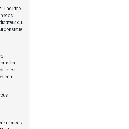
er une idée
données
dicateur qui
ui constitue
es
comme un
rant des
sements
 vous
mbre d'onces