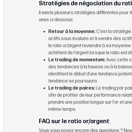
Stratégies de négociation du rat
Il existe plusieurs stratégies différentes pou
unes ci-dessous.
Retour à la moyenne:
C'est la stratégie
actifs sous-évalués et à vendre des actif
le ratio or/argent reviendra à sa moyenne h
achètent de l'argent lorsque le ratio est él
Le trading de momentum:
Avec cette st
des tendances à la hausse ou à la baisse 
identifient le début d'une tendance potent
tendance se poursuivra.
Le trading de paires:
Le trading par pai
afin de profiter de leur performance relati
prendre une position longue sur l'or et une
même temps.
FAQ sur le ratio or/argent
Vous vous posez encore des questions ? Nous 