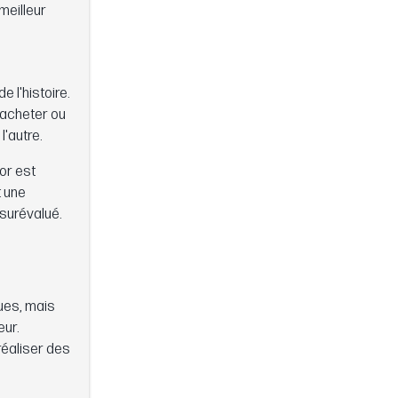
meilleur
e l'histoire.
'acheter ou
l'autre.
'or est
t une
 surévalué.
ques, mais
eur.
réaliser des