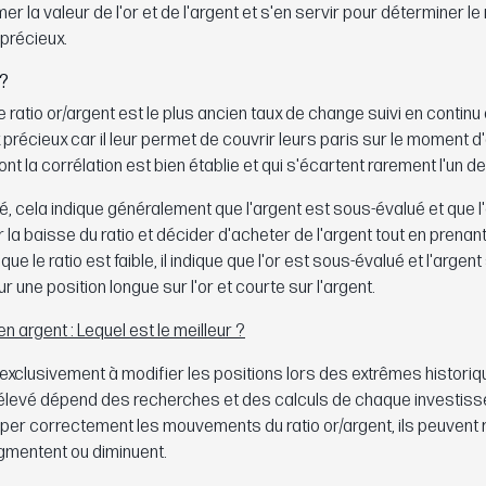
 la valeur de l'or et de l'argent et s'en servir pour déterminer le 
précieux.
 ?
e ratio or/argent est le plus ancien taux de change suivi en continu d
 précieux car il leur permet de couvrir leurs paris sur le moment d
t la corrélation est bien établie et qui s'écartent rarement l'un de 
vé, cela indique généralement que l'argent est sous-évalué et que l
la baisse du ratio et décider d'acheter de l'argent tout en prenan
e le ratio est faible, il indique que l'or est sous-évalué et l'argent
 une position longue sur l'or et courte sur l'argent.
n argent : Lequel est le meilleur ?
 exclusivement à modifier les positions lors des extrêmes histori
 élevé dépend des recherches et des calculs de chaque investiss
iper correctement les mouvements du ratio or/argent, ils peuvent 
augmentent ou diminuent.