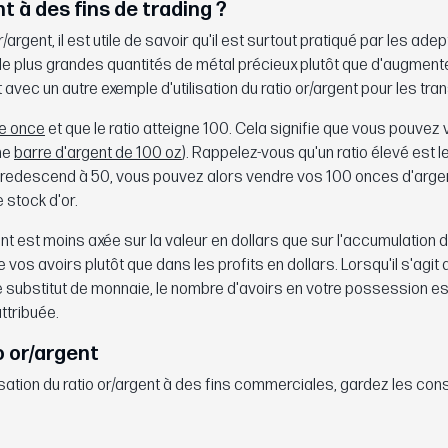
t à des fins de trading ?
/argent, il est utile de savoir qu'il est surtout pratiqué par les ad
ir de plus grandes quantités de métal précieux plutôt que d'augment
t avec un autre exemple d'utilisation du ratio or/argent pour les tra
ne once
et que le ratio atteigne 100. Cela signifie que vous pouvez
ne
barre d'argent de 100 oz
). Rappelez-vous qu'un ratio élevé est
tio redescend à 50, vous pouvez alors vendre vos 100 onces d'arge
 stock d'or.
ent est moins axée sur la valeur en dollars que sur l'accumulation du
s avoirs plutôt que dans les profits en dollars. Lorsqu'il s'agit d'u
 substitut de monnaie, le nombre d'avoirs en votre possession es
attribuée.
o or/argent
isation du ratio or/argent à des fins commerciales, gardez les cons