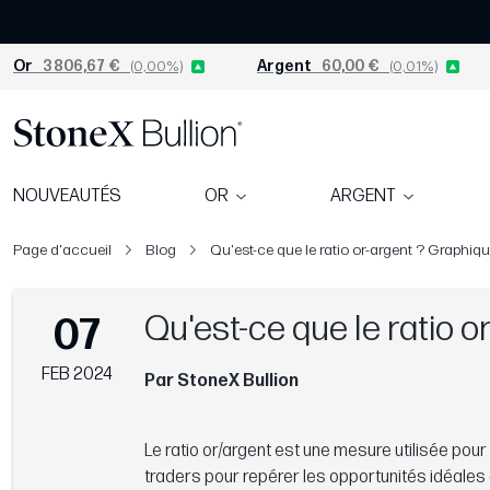
Or
3 806,67 €
(0,00%)
Argent
60,00 €
(0,01%)
NOUVEAUTÉS
OR
ARGENT
Page d'accueil
Blog
Qu'est-ce que le ratio or-argent ? Graphiqu
Qu'est-ce que le ratio o
07
FEB 2024
Par StoneX Bullion
Le ratio or/argent est une mesure utilisée pour dé
traders pour repérer les opportunités idéales