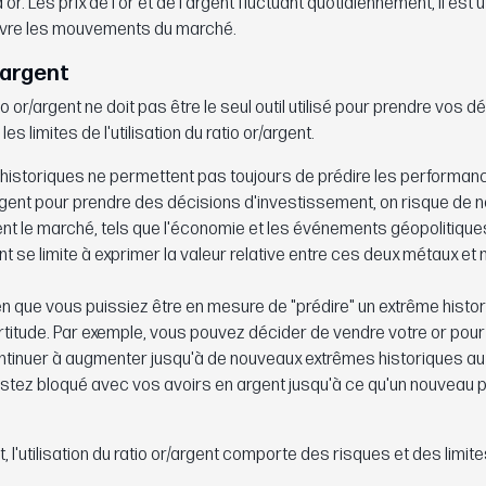
 Les prix de l'or et de l'argent fluctuant quotidiennement, il est u
uivre les mouvements du marché.
r/argent
tio or/argent ne doit pas être le seul outil utilisé pour prendre vos d
 limites de l'utilisation du ratio or/argent.
historiques ne permettent pas toujours de prédire les performanc
rgent pour prendre des décisions d'investissement, on risque de n
ent le marché, tels que l'économie et les événements géopolitique
ent se limite à exprimer la valeur relative entre ces deux métaux et 
en que vous puissiez être en mesure de "prédire" un extrême histo
titude. Par exemple, vous pouvez décider de vendre votre or pour 
t continuer à augmenter jusqu'à de nouveaux extrêmes historiques a
stez bloqué avec vos avoirs en argent jusqu'à ce qu'un nouveau 
l'utilisation du ratio or/argent comporte des risques et des limite