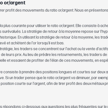
io or/argent
r tirer profit des mouvements du ratio or/argent. Nous en présenton
 la plus courante pour utiliser le ratio or/argent. Elle consiste à ac
s surévalués. La stratégie de retour à la moyenne repose sur l'h
istorique. En utilisant la stratégie de retour à la moyenne, les tra
evé et achètent de l'or lorsqu'il est bas.
ratégie, les traders se concentrent sur l'achat ou la vente d'actif
de leurs prix. Au lieu de prédire les retournements, les traders
ielle et essaient de profiter de l'élan de ces mouvements, en espé
re consiste à prendre des positions longues et courtes sur deux ac
ve. Si un trader pense que le ratio or/argent va diminuer, par exempl
 position courte sur l'argent, afin de tirer profit des deux métaux p
répondons ci-dessous aux questions les plus fréquentes sur le 