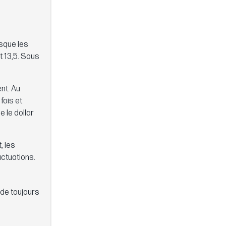
rsque les
t 13,5. Sous
ent. Au
fois et
 le dollar
, les
uctuations.
s de toujours