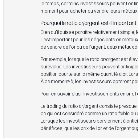
le temps, certains investisseurs peuvent estimer
moment pour acheter ou vendre leurs métaux 
Pourquoi le ratio or/argent est-il important
Bien qu'il puisse paraître relativement simple, l
Il est important pour les négociants en métaux
de vendre de l'or ou de l'argent, deux métaux don
Par exemple, lorsque le ratio or/argent est éle
surévalué. Les investisseurs peuvent anticiper 
position courte sur la même quantité d'or. Lorsqu
À ce moment-là, les investisseurs opteront pour
Pour en savoir plus :
Investissements en or et e
Le trading du ratio or/argent consiste presque
ce qui est considéré comme un ratio faible ou
Lorsque les investisseurs parviennent à antic
bénéfices, que les prix de l'or et de l'argent 