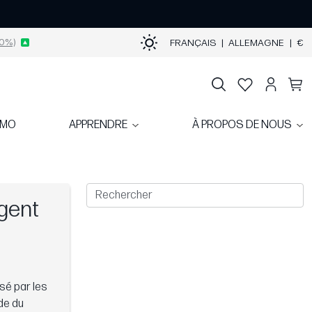
0%)
FRANÇAIS
|
ALLEMAGNE
|
€
OMO
APPRENDRE
À PROPOS DE NOUS
rgent
isé par les
de du