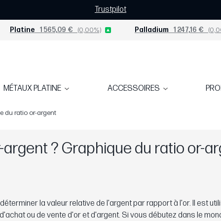
Trustpilot
Platine
1 565,09 €
(0,00%)
Palladium
1 247,16 €
(0,0
MÉTAUX PLATINE
ACCESSOIRES
PR
e du ratio or-argent
r-argent ? Graphique du ratio or-a
terminer la valeur relative de l'argent par rapport à l'or. Il est util
 d'achat ou de vente d'or et d'argent. Si vous débutez dans le mon