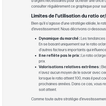
d'argent nécessaires pour acheter une once d'or.
consulter régulièrement ce graphique pour s
Limites de l'utilisation du ratio o
Bien qu'il s'agisse d'une stratégie idéale, le ra
d'investissement. Nous décrivons ci-dessous les
Dynamique du marché :
Les tendances 
En se basant uniquement sur le ratio or/a
d'autres facteurs importants qui influenc
Il ne reflète pas le prix :
Le ratio or/arg
prix.
Valorisations relatives extrêmes :
Bi
n'avez aucun moyen de le savoir avec cer
lorsque le ratio atteint 100, mais il peu
prochaines années. Dans ce cas, vous re
soit atteint.
Comme toute autre stratégie d'investissement, 