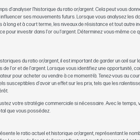
s d'analyser l'historique du ratio or/argent. Cela peut vous donn
 influencer ses mouvements futurs. Lorsque vous analysez les 
 à long et à court terme, les niveaux de résistance et tout autre in
e pour investir dans l'or ou l'argent. Déterminez vous-même ce q
iques du ratio or/argent, il est important de garder un œil sur l
 de l'or et de l'argent. Lorsque vous identifiez une opportunité, 
ndicateur pour acheter ou vendre à ce moment-là. Tenez-vous au cou
 susceptibles d'avoir un effet sur les prix, tels que les ralentis
rêt.
ajustez votre stratégie commerciale si nécessaire. Avec le temps,
étal que vous possédez.
sente le ratio actuel et historique or/argent, représentant le no