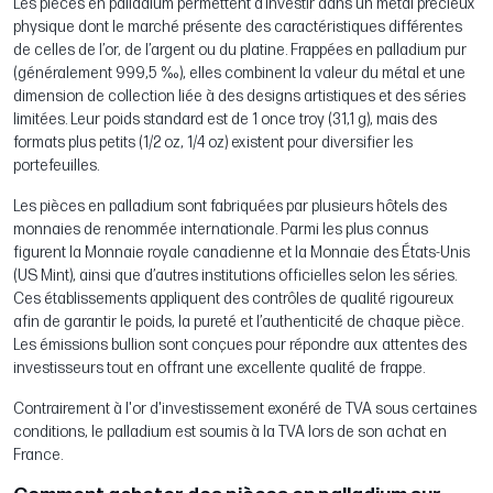
Les pièces en palladium permettent d’investir dans un métal précieux
physique dont le marché présente des caractéristiques différentes
de celles de l’or, de l’argent ou du platine. Frappées en palladium pur
(généralement 999,5 ‰), elles combinent la valeur du métal et une
dimension de collection liée à des designs artistiques et des séries
limitées. Leur poids standard est de 1 once troy (31,1 g), mais des
formats plus petits (1/2 oz, 1/4 oz) existent pour diversifier les
portefeuilles.
Les pièces en palladium sont fabriquées par plusieurs hôtels des
monnaies de renommée internationale. Parmi les plus connus
figurent la Monnaie royale canadienne et la Monnaie des États-Unis
(US Mint), ainsi que d’autres institutions officielles selon les séries.
Ces établissements appliquent des contrôles de qualité rigoureux
afin de garantir le poids, la pureté et l’authenticité de chaque pièce.
Les émissions bullion sont conçues pour répondre aux attentes des
investisseurs tout en offrant une excellente qualité de frappe.
Contrairement à l'or d'investissement exonéré de TVA sous certaines
conditions, le palladium est soumis à la TVA lors de son achat en
France.