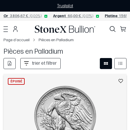
Trustpilot
Or
3 806,67 €
(0,00%)
Argent
60,00 €
(0,01%)
Platine
1 565,
Page d'accueil
Pièces en Palladium
Pièces en Palladium
trier et filtrer
ÉPUISÉ