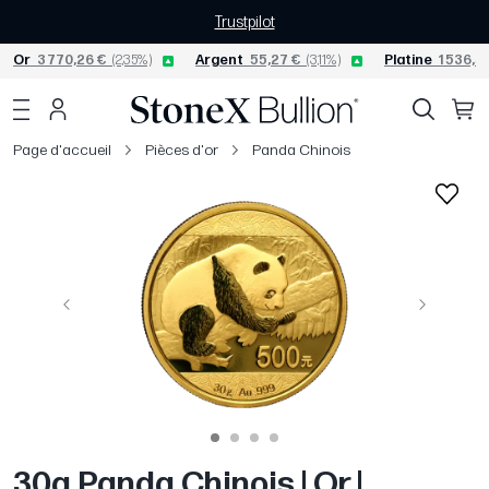
Trustpilot
Or
3 770,26 €
(2,35%)
Argent
55,27 €
(3,11%)
Platine
1 536,5
Page d'accueil
Pièces d'or
Panda Chinois
Précédent
Suivant
30g Panda Chinois | Or |