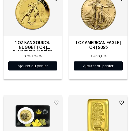
1 OZ KANGOUROU
1 OZ AMERICAN EAGLE |
NUGGET | OR |
OR | 2025
PLUSIEURS ANNÉES
3 821,84 €
3 933,11 €
Ajouter au panier
Ajouter au panier