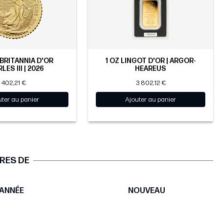
 BRITANNIA D'OR
1 OZ LINGOT D'OR | ARGOR-
LES III | 2026
HEAREUS
402,21 €
3 802,12 €
uter au panier
Ajouter au panier
RES DE
ANNÉE
NOUVEAU