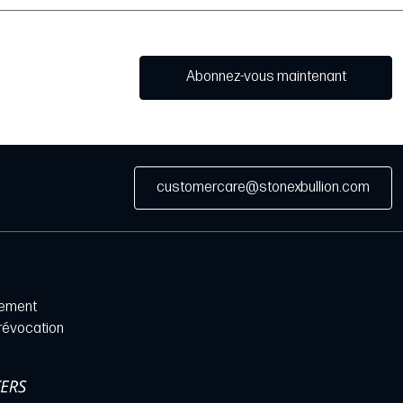
Abonnez-vous maintenant
customercare@stonexbullion.com
iement
 révocation