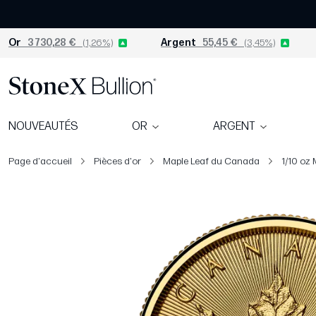
Or
3 730,28 €
(1,26%)
Argent
55,45 €
(3,45%)
NOUVEAUTÉS
OR
ARGENT
Page d'accueil
Pièces d'or
Maple Leaf du Canada
1/10 oz 