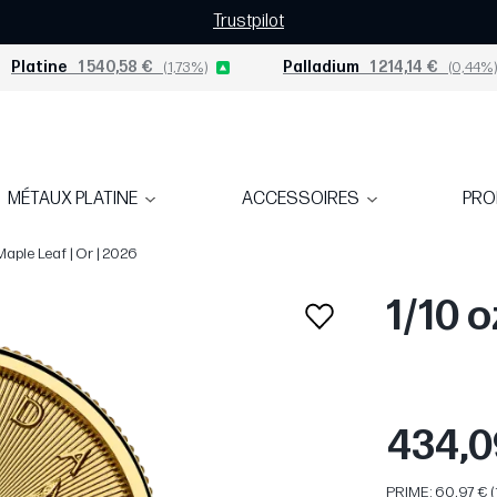
Trustpilot
Platine
1 540,58 €
(1,73%)
Palladium
1 214,14 €
(0,44%)
MÉTAUX PLATINE
ACCESSOIRES
PR
Maple Leaf | Or | 2026
1/10 o
434,0
PRIME: 60,97 € 