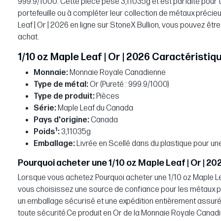
999.9/1000. Cette pièce pèse 3,11035g et est parfaite pour t
portefeuille ou à compléter leur collection de métaux préci
Leaf | Or | 2026 en ligne sur StoneX Bullion, vous pouvez être 
achat.
1/10 oz Maple Leaf | Or | 2026 Caractéristiq
Monnaie:
Monnaie Royale Canadienne
Type de métal:
Or (Pureté : 999.9/1000)
Type de produit:
Pièces
Série:
Maple Leaf du Canada
Pays d'origine:
Canada
1
Poids
:
3,11035g
Emballage:
Livrée en Scellé dans du plastique pour un
Pourquoi acheter une 1/10 oz Maple Leaf | Or | 202
Lorsque vous achetez Pourquoi acheter une 1/10 oz Maple Leaf
vous choisissez une source de confiance pour les métaux pr
un emballage sécurisé et une expédition entièrement assurée
toute sécurité.Ce produit en Or de la Monnaie Royale Canadi