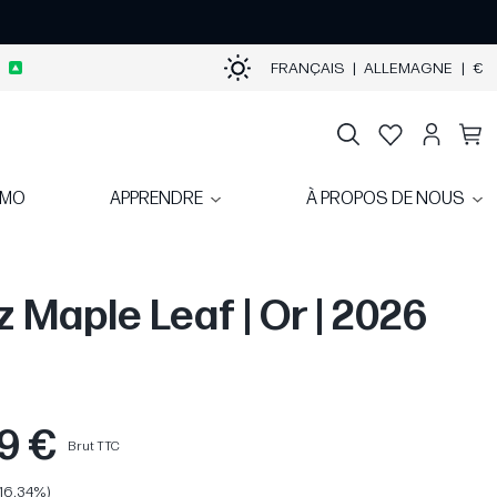
FRANÇAIS
|
ALLEMAGNE
|
€
OMO
APPRENDRE
À PROPOS DE NOUS
z Maple Leaf | Or | 2026
9 €
Brut TTC
(16,34%)