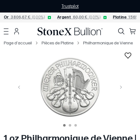
Trustpilot
Or
3 806,67 €
(0,00%)
Argent
60,00 €
(0,01%)
Platine
1 565,
Page d'accueil
Pièces de Platine
Philharmonique de Vienne
Précédent
Suivant
1 oz Philharmonique de Vienne |