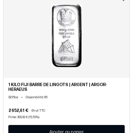
1 KILO FIJI BARRE DE LINGOTS | ARGENT | ARGOR-
HERAEUS
32.15oz
•
Disponibilité
: 85
2 652,61 €
Brut TTC
Prime: 300,00 € (15,55%)
Ajouter au panier