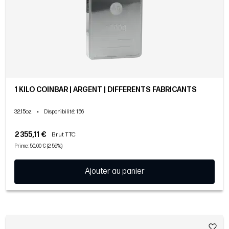
1 KILO COINBAR | ARGENT | DIFFÉRENTS FABRICANTS
32.15oz
•
Disponibilité
: 156
2 355,11 €
Brut TTC
Prime: 50,00 € (2,59%)
Ajouter au panier