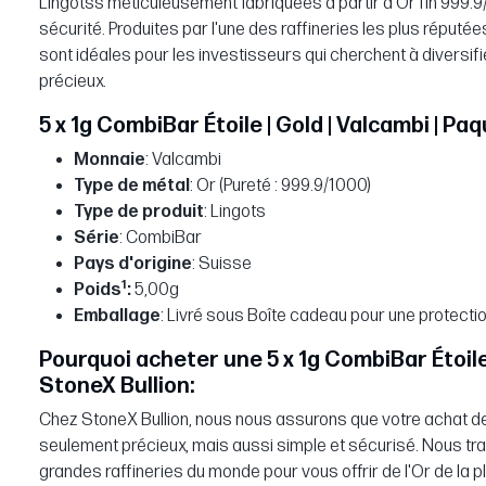
Lingotss méticuleusement fabriquées à partir d'Or fin 999
sécurité. Produites par l'une des raffineries les plus réputé
sont idéales pour les investisseurs qui cherchent à diversifi
précieux.
5 x 1g CombiBar Étoile | Gold | Valcambi | Pa
Monnaie
: Valcambi
Type de métal
: Or (Pureté : 999.9/1000)
Type de produit
: Lingots
Série
: CombiBar
Pays d'origine
: Suisse
1
Poids
:
5,00g
Emballage
: Livré sous Boîte cadeau pour une protecti
Pourquoi acheter une 5 x 1g CombiBar Étoile 
StoneX Bullion:
Chez StoneX Bullion, nous nous assurons que votre achat de
seulement précieux, mais aussi simple et sécurisé. Nous trav
grandes raffineries du monde pour vous offrir de l'Or de la pl