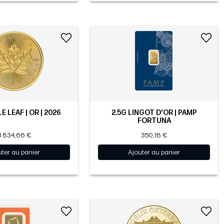
E LEAF | OR | 2026
2.5G LINGOT D'OR | PAMP
FORTUNA
3 834,66 €
350,18 €
uter au panier
Ajouter au panier