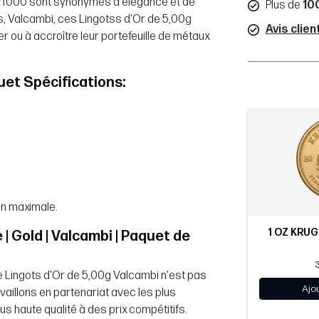
.9/1000 sont synonymes d'élégance et de
Plus de
10
es, Valcambi, ces Lingotss d'Or de 5,00g
Avis clien
er ou à accroître leur portefeuille de métaux
quet Spécifications:
on maximale.
1 OZ KRUG
| Gold | Valcambi | Paquet de
 Lingots d'Or de 5,00g Valcambi n'est pas
Ajo
aillons en partenariat avec les plus
us haute qualité à des prix compétitifs.