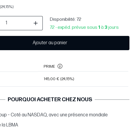
(24,15%)
Disponibilité
: 72
72 - expéd. prévue sous
1
à
3
jours
Ajouter au panier
PRIME
145,00 €
(24,15%)
POURQUOI ACHETER CHEZ NOUS
oup – Coté au NASDAQ, avec une présence mondiale
 la LBMA