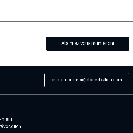
Abonnez-vous maintenant
customercare@stonexbullion.com
iement
 révocation