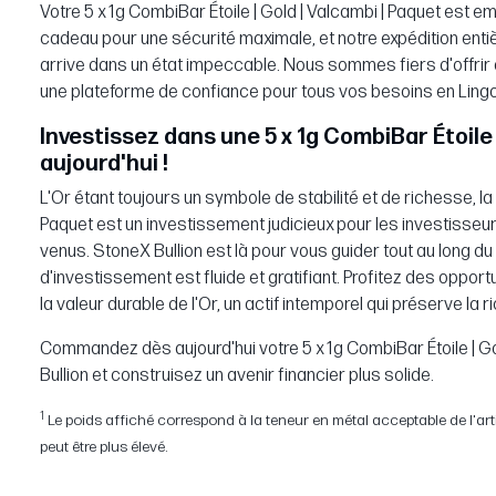
Votre 5 x 1g CombiBar Étoile | Gold | Valcambi | Paquet est 
cadeau pour une sécurité maximale, et notre expédition ent
arrive dans un état impeccable. Nous sommes fiers d'offrir d
une plateforme de confiance pour tous vos besoins en Ling
Investissez dans une 5 x 1g CombiBar Étoile 
aujourd'hui !
L'Or étant toujours un symbole de stabilité et de richesse, la 
Paquet est un investissement judicieux pour les investiss
venus. StoneX Bullion est là pour vous guider tout au long 
d'investissement est fluide et gratifiant. Profitez des oppor
la valeur durable de l'Or, un actif intemporel qui préserve la
Commandez dès aujourd'hui votre 5 x 1g CombiBar Étoile | G
Bullion et construisez un avenir financier plus solide.
1
Le poids affiché correspond à la teneur en métal acceptable de l'article
peut être plus élevé.