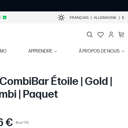
)
FRANÇAIS
|
ALLEMAGNE
|
€
OMO
APPRENDRE
À PROPOS DE NOUS
 CombiBar Étoile | Gold |
mbi | Paquet
6 €
Brut TTC