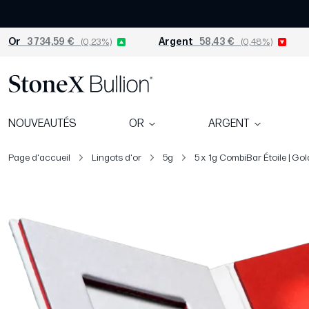
Or
3 734,59 €
(0,23%)
Argent
58,43 €
(0,48%)
NOUVEAUTÉS
OR
ARGENT
Page d'accueil
Lingots d'or
5g
5 x 1g CombiBar Étoile | Gol