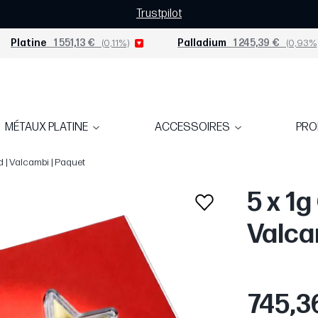
Trustpilot
Platine
1 551,13 €
(0,11%)
Palladium
1 245,39 €
(0,93%
MÉTAUX PLATINE
ACCESSOIRES
PR
d | Valcambi | Paquet
5 x 1g
Valca
745,3