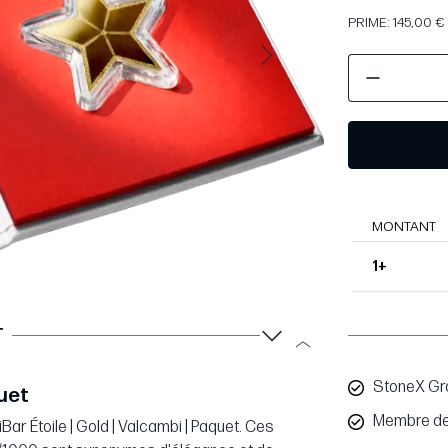
PRIME: 145,00 € 
Suivant
MONTANT
1+
T
StoneX Gr
quet
Membre de
Bar Étoile | Gold | Valcambi | Paquet. Ces