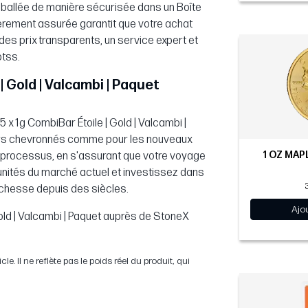
emballée de manière sécurisée dans un Boîte
ièrement assurée garantit que votre achat
es prix transparents, un service expert et
otss.
| Gold | Valcambi | Paquet
5 x 1g CombiBar Étoile | Gold | Valcambi |
eurs chevronnés comme pour les nouveaux
1 OZ MAPL
du processus, en s'assurant que votre voyage
tunités du marché actuel et investissez dans
 richesse depuis des siècles.
Ajo
old | Valcambi | Paquet auprès de StoneX
. Il ne reflète pas le poids réel du produit, qui