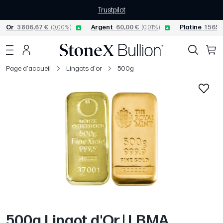
Trustpilot
Or
3 806,67 €
(0,00%)
Argent
60,00 €
(0,01%)
Platine
1 565,
Page d'accueil
Lingots d'or
500g
500g Lingot d'Or | LBMA