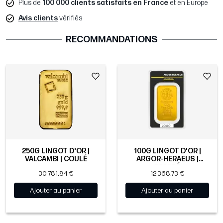
Plus de
100 000 clients satisfaits en France
et en Europe
Avis clients
vérifiés
RECOMMANDATIONS
250G LINGOT D'OR |
100G LINGOT D'OR |
VALCAMBI | COULÉ
ARGOR-HERAEUS |
FRAPPÉ
30 781,84 €
12 368,73 €
Ajouter au panier
Ajouter au panier