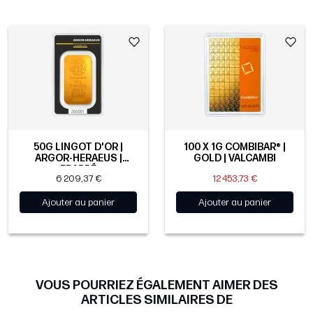
50G LINGOT D'OR |
100 X 1G COMBIBAR® |
ARGOR-HERAEUS |
GOLD | VALCAMBI
FRAPPÉ
6 209,37 €
12 453,73 €
Ajouter au panier
Ajouter au panier
VOUS POURRIEZ ÉGALEMENT AIMER DES
ARTICLES SIMILAIRES DE