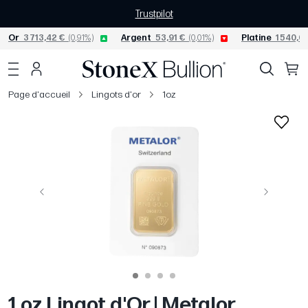
Trustpilot
Or
3 713,42 €
(0,91%)
Argent
53,91 €
(0,01%)
Platine
1 540,04
Page d'accueil
Lingots d'or
1oz
Précédent
Suivant
1 oz Lingot d'Or | Metalor