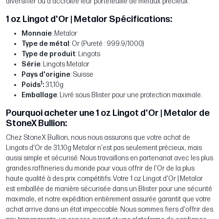
diversifier ou à accroître leur portefeuille de métaux précieux.
1 oz Lingot d'Or | Metalor Spécifications:
Monnaie
: Metalor
Type de métal
: Or (Pureté : 999.9/1000)
Type de produit
: Lingots
Série
: Lingots Metalor
Pays d'origine
: Suisse
1
Poids
:
31,10g
Emballage
: Livré sous Blister pour une protection maximale.
Pourquoi acheter une 1 oz Lingot d'Or | Metalor de
StoneX Bullion:
Chez StoneX Bullion, nous nous assurons que votre achat de
Lingots d'Or de 31,10g Metalor n'est pas seulement précieux, mais
aussi simple et sécurisé. Nous travaillons en partenariat avec les plus
grandes raffineries du monde pour vous offrir de l'Or de la plus
haute qualité à des prix compétitifs. Votre 1 oz Lingot d'Or | Metalor
est emballée de manière sécurisée dans un Blister pour une sécurité
maximale, et notre expédition entièrement assurée garantit que votre
achat arrive dans un état impeccable. Nous sommes fiers d'offrir des