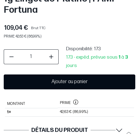
Fortuna
109,04 €
Brut TTC
PRIME: 42,63 € (86,99%)
Disponibilité
: 173
173 - expéd. prévue sous
1
à
3
jours
Ajouter au panier
PRIME
MONTANT
42,63 €
(86,99%)
1+
DÉTAILS DU PRODUIT