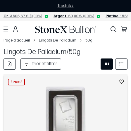
Trustpilot
Or
3 806,67 €
(0,00%)
Argent
60,00 €
(0,01%)
Platine
1 565,
Page d'accueil
Lingots De Palladium
50g
Lingots De Palladium/50g
trier et filtrer
ÉPUISÉ