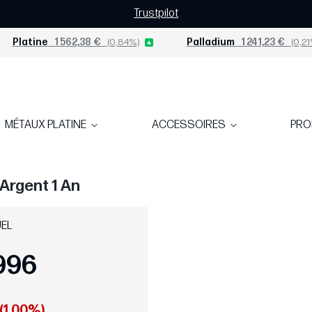
Trustpilot
Platine
1 562,38 €
(0,84%)
Palladium
1 241,23 €
(0,21
MÉTAUX PLATINE
ACCESSOIRES
PR
 Argent 1 An
UEL
996
 (1,00%)