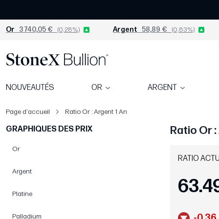
Or
3 740,05 €
(0,28%)
Argent
58,89 €
(0,83%)
NOUVEAUTÉS
OR
ARGENT
Page d'accueil
Ratio Or : Argent 1 An
Ratio Or :
GRAPHIQUES DES PRIX
Or
RATIO ACT
Argent
63.4
Platine
Palladium
-0.36