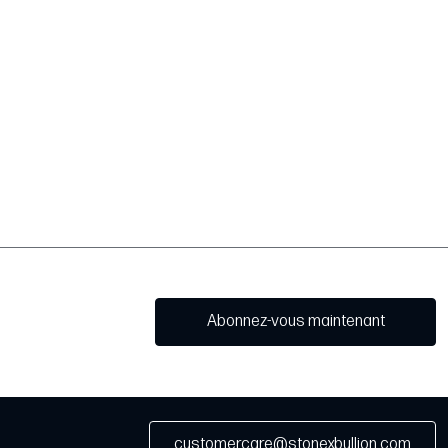
Abonnez-vous maintenant
customercare@stonexbullion.com