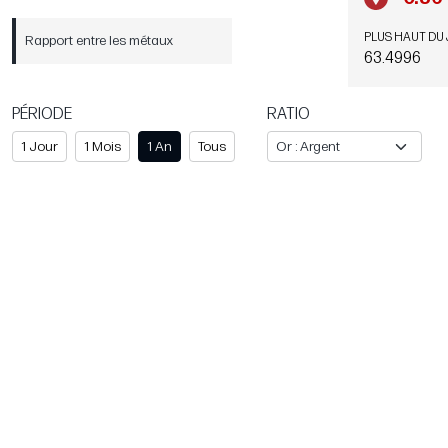
PLUS HAUT DU
Rapport entre les métaux
63.4996
PÉRIODE
RATIO
1 Jour
1 Mois
1 An
Tous