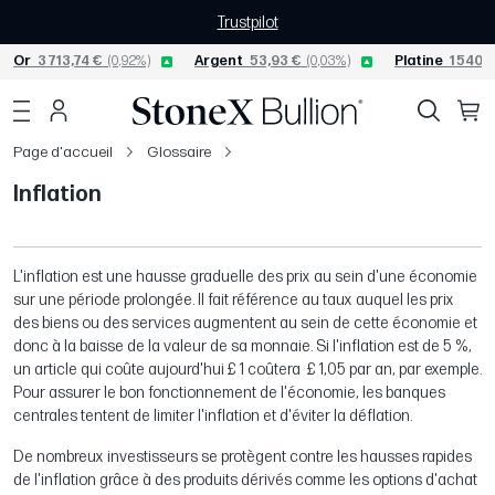
Trustpilot
Or
3 713,74 €
(0,92%)
Argent
53,93 €
(0,03%)
Platine
1 540,3
Page d'accueil
Glossaire
Inflation
L'inflation est une hausse graduelle des prix au sein d'une économie
sur une période prolongée. Il fait référence au taux auquel les prix
des biens ou des services augmentent au sein de cette économie et
donc à la baisse de la valeur de sa monnaie. Si l'inflation est de 5 %,
un article qui coûte aujourd'hui £ 1 coûtera £ 1,05 par an, par exemple.
Pour assurer le bon fonctionnement de l'économie, les banques
centrales tentent de limiter l'inflation et d'éviter la déflation.
De nombreux investisseurs se protègent contre les hausses rapides
de l'inflation grâce à des produits dérivés comme les options d'achat