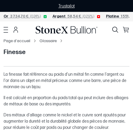
Trustpilot
Or
3 734,70 €
(0,24%)
Argent
58,54 €
(0,29%)
Platine
1 551,7
Page d'accueil
Glossaire
Finesse
La finesse fait référence au poids d'un métal fin comme l'argent ou
l'or dans un objet en métal précieux comme une barre, une pièce de
monnaie ou un bijou.
Il est calculé en proportion du poids total qui peut inclure des alliages
de métaux de base ou des impuretés.
Des métaux d'alliage comme le nickel et le cuivre sont ajoutés pour
augmenter la dureté et la durabilité globale des pièces de monnaie,
pour réduire le coût par poids ou pour changer de couleur.