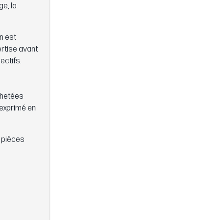
e, la
n est
rtise avant
ectifs.
chetées
t exprimé en
s pièces