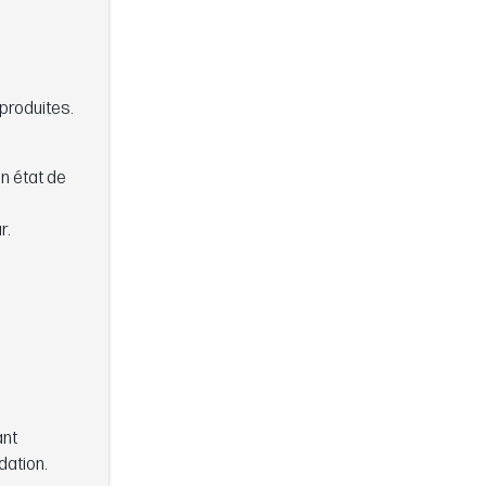
 produites.
n état de
r.
ant
dation.