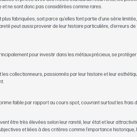
e et ne sont donc pas considérées comme rares.
lus fabriquées, soit parce qu’elles font partie d’une série limitée,
areté peut aussi provenir de leur histoire particulière, d’erreurs de
incipalement pour investir dans les métaux précieux, se protéger
es collectionneurs, passionnés par leur histoire et leur esthétiqu
t.
ime faible par rapport au cours spot, couvrant surtout les frais 
 être très élevées selon leur rareté, leur état et leur attractivit
ubjectives et liées à des critères comme l’importance historique, 