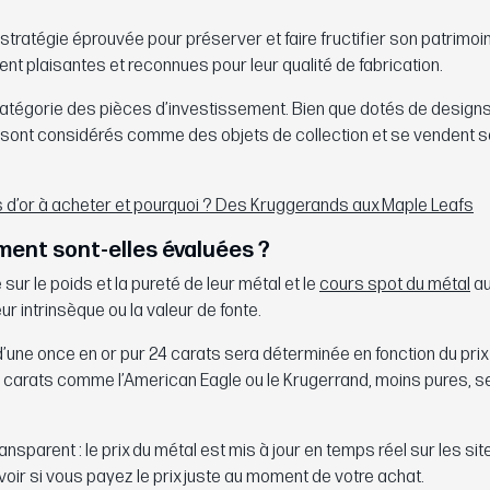
stratégie éprouvée pour préserver et faire fructifier son patrimoin
ent plaisantes et reconnues pour leur qualité de fabrication.
catégorie des pièces d’investissement. Bien que dotés de designs
ls sont considérés comme des objets de collection et se vendent 
s d’or à acheter et pourquoi ? Des Kruggerands aux Maple Leafs
ment sont-elles évaluées ?
ur le poids et la pureté de leur métal et le
cours spot du métal
au
eur intrinsèque ou la valeur de fonte.
’une once en or pur 24 carats sera déterminée en fonction du prix 
22 carats comme l’American Eagle ou le Krugerrand, moins pures, s
sparent : le prix du métal est mis à jour en temps réel sur les sit
ir si vous payez le prix juste au moment de votre achat.