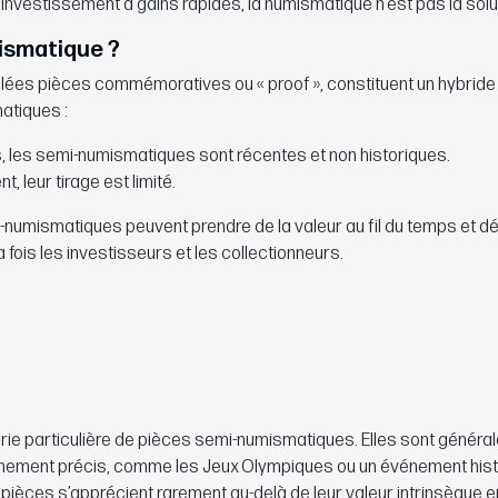
nvestissement à gains rapides, la numismatique n’est pas la solut
ismatique ?
ées pièces commémoratives ou « proof », constituent un hybride 
atiques :
 les semi-numismatiques sont récentes et non historiques.
 leur tirage est limité.
mi-numismatiques peuvent prendre de la valeur au fil du temps et 
a fois les investisseurs et les collectionneurs.
e particulière de pièces semi-numismatiques. Elles sont généra
événement précis, comme les Jeux Olympiques ou un événement hist
s pièces s’apprécient rarement au-delà de leur valeur intrinsèque e