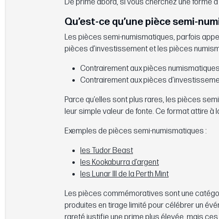
De prime abord, si vous cherchez une forme d’i
Qu’est-ce qu’une pièce semi-num
Les pièces semi-numismatiques, parfois appel
pièces d’investissement et les pièces numism
Contrairement aux pièces numismatiques,
Contrairement aux pièces d’investissement,
Parce qu’elles sont plus rares, les pièces se
leur simple valeur de fonte. Ce format attire à l
Exemples de pièces semi-numismatiques :
les Tudor Beast
les Kookaburra d’argent
les Lunar III de la Perth Mint
Les pièces commémoratives sont une catégori
produites en tirage limité pour célébrer un 
rareté justifie une prime plus élevée, mais ce