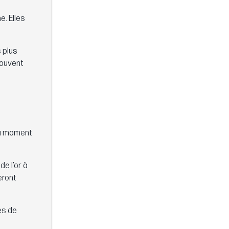
e. Elles
 plus
souvent
 moment
de l’or à
eront
es de