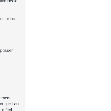
ion idéale.
entre les
dépasser
lement
orique. Leur
n métal.