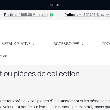
Trustpilot
Platine
1 565,09 €
(1,01%)
Palladium
1 247,16 €
(0,27%
MÉTAUX PLATINE
ACCESSOIRES
PR
ction
 ou pièces de collection
 métaux précieux : les pièces d’investissement et les pièces de co
a valeur est basée sur leur teneur intrinsèque en métal, tandis qu