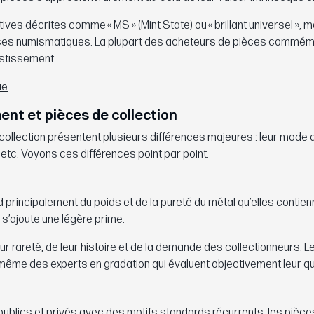
 décrites comme « MS » (Mint State) ou « brillant universel », m
èces numismatiques. La plupart des acheteurs de pièces commém
estissement.
ie
ent et pièces de collection
ollection présentent plusieurs différences majeures : leur mode d
s, etc. Voyons ces différences point par point.
principalement du poids et de la pureté du métal qu’elles contien
 s’ajoute une légère prime.
eur rareté, de leur histoire et de la demande des collectionneurs. L
e même des experts en gradation qui évaluent objectivement leur qu
 publics et privés avec des motifs standards récurrents, les pièce