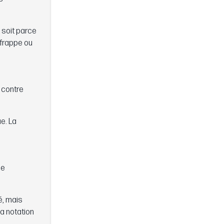
 soit parce
 frappe ou
 contre
e. La
de
é, mais
la notation