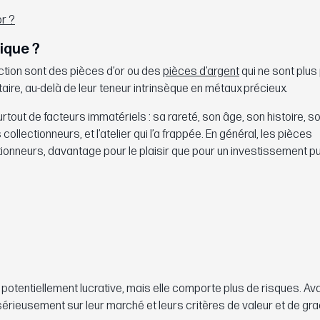
or ?
ique ?
tion sont des pièces d’or ou des
pièces d’argent
qui ne sont plus
aire, au-delà de leur teneur intrinsèque en métaux précieux.
out de facteurs immatériels : sa rareté, son âge, son histoire, so
ollectionneurs, et l’atelier qui l’a frappée. En général, les pièces
onneurs, davantage pour le plaisir que pour un investissement pu
t potentiellement lucrative, mais elle comporte plus de risques. Av
érieusement sur leur marché et leurs critères de valeur et de gra