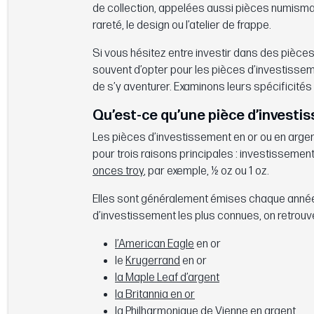
de collection, appelées aussi pièces numismat
rareté, le design ou l’atelier de frappe.
Si vous hésitez entre investir dans des pièces
souvent d’opter pour les pièces d’investisse
de s’y aventurer. Examinons leurs spécificités
Qu’est-ce qu’une pièce d’investi
Les pièces d’investissement en or ou en argen
pour trois raisons principales : investissement,
onces troy
, par exemple, ½ oz ou 1 oz.
Elles sont généralement émises chaque année 
d’investissement les plus connues, on retrouve
l’American Eagle
en or
le
Krugerrand
en or
la Maple Leaf d’argent
la Britannia en or
la Philharmonique de Vienne en argent