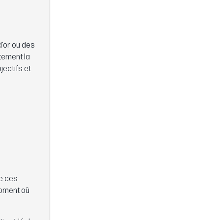
d’or ou des
ctement la
jectifs et
de ces
 moment où