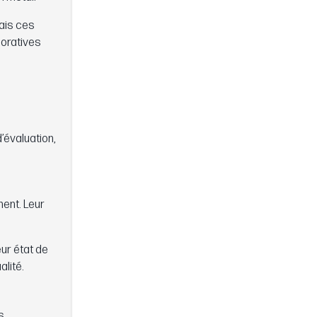
ais ces
oratives
’évaluation,
nent. Leur
eur état de
alité.
s