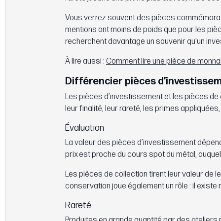
Vous verrez souvent des pièces commémoratives
mentions ont moins de poids que pour les pi
recherchent davantage un souvenir qu’un inv
À lire aussi :
Comment lire une pièce de monna
Différencier pièces d’investissem
Les pièces d’investissement et les pièces de c
leur finalité, leur rareté, les primes appliquée
Évaluation
La valeur des pièces d’investissement dépend 
prix est proche du cours spot du métal, auquel
Les pièces de collection tirent leur valeur de l
conservation joue également un rôle : il exist
Rareté
Produites en grande quantité par des ateliers