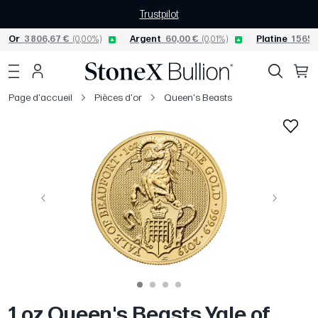
Trustpilot
Or
3 806,67 €
(0,00%)
Argent
60,00 €
(0,01%)
Platine
1 565,
Page d'accueil
Pièces d'or
Queen's Beasts
Précédent
Suivant
1 oz Queen's Beasts Yale of