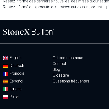
Restez informé des dernières nouvelles, des mises à jour et des
Restez informé des produits et services qui vous importent le p
English
Qui sommes-nous
Contact
Deutsch
Blog
Français
Glossaire
Español
Questions fréquentes
Italiano
Polski