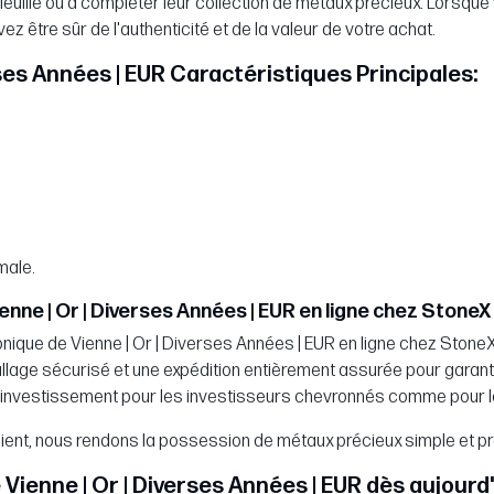
efeuille ou à compléter leur collection de métaux précieux. Lorsque
z être sûr de l'authenticité et de la valeur de votre achat.
rses Années | EUR Caractéristiques Principales:
male.
nne | Or | Diverses Années | EUR en ligne chez StoneX 
ique de Vienne | Or | Diverses Années | EUR en ligne chez StoneX
llage sécurisé et une expédition entièrement assurée pour garantir
on d'investissement pour les investisseurs chevronnés comme pour
ient, nous rendons la possession de métaux précieux simple et pr
enne | Or | Diverses Années | EUR dès aujourd'