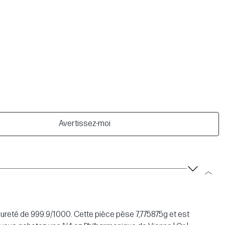
Avertissez-moi
 pureté de 999.9/1000. Cette pièce pèse 7,775875g et est