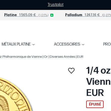
Trustpilot
Platine
1 565,09 €
(1,01%)
Palladium
1 247,16 €
(0,27%
MÉTAUX PLATINE
ACCESSOIRES
PR
oz Philharmonique de Vienne | Or | Diverses Années | EUR
1/4 o
Vienn
EUR
ÉPUISÉ