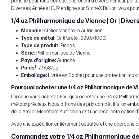
parfaite pour tous ceux qui cherchent à diversifier leur port
Diverses Années | EUR en ligne sur StoneX Bullion, vous pouve
1/4 oz Philharmonique de Vienne | Or | Dive
Monnaie:
Atelier Monétaire Autrichien
Type de métal:
Or (Pureté : 999.9/1000)
Type de produit:
Pièces
Série:
Philharmonique de Vienne
Pays d'origine:
Autriche
1
Poids
:
7,775875g
Emballage:
Livrée en Sachet pour une protection maxi
Pourquoi acheter une 1/4 oz Philharmonique de Vie
Lorsque vous achetez Pourquoi acheter une 1/4 oz Philharmon
métaux précieux. Nous offrons des prix compétitifs, un emba
de la Atelier Monétaire Autrichien est une excellente opti
Avec une expédition entièrement assurée et une approche cl
Commandez votre 1/4 oz Philharmonique de Vi