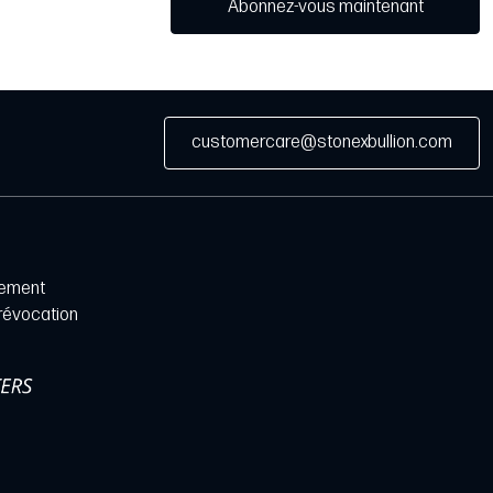
Abonnez-vous maintenant
customercare@stonexbullion.com
iement
 révocation