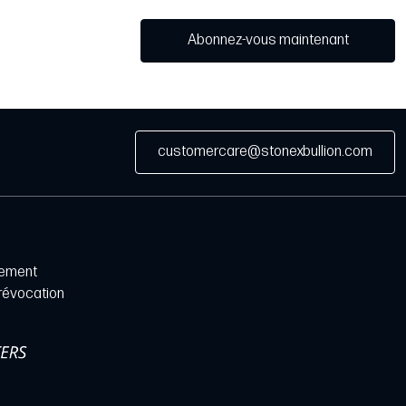
Abonnez-vous maintenant
customercare@stonexbullion.com
iement
 révocation