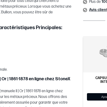
faite pour tous ceux qui cherchent à
Plus de
10
 de métaux précieux. Lorsque vous achetez une
Avis clien
eX Bullion, vous pouvez être sûr de
 Caractéristiques Principales:
male.
CAPSUL
| Or | 1861-1878 en ligne chez StoneX
INT
anuele II | Or | 1861-1878 en ligne chez
ur les métaux précieux. Nous offrons des
Ajo
ntièrement assurée pour garantir que votre