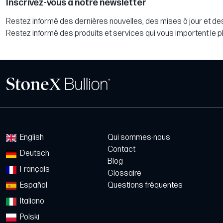
Inscrivez-vous à notre newsletter
Restez informé des dernières nouvelles, des mises à jour et des
Restez informé des produits et services qui vous importent le p
English
Qui sommes-nous
Contact
Deutsch
Blog
Français
Glossaire
Español
Questions fréquentes
Italiano
Polski