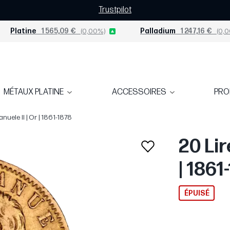
Trustpilot
Platine
1 565,09 €
(0,00%)
Palladium
1 247,16 €
(0,0
MÉTAUX PLATINE
ACCESSOIRES
PR
anuele II | Or | 1861-1878
20 Lir
| 1861
ÉPUISÉ