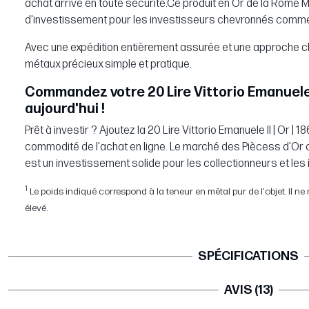
achat arrive en toute sécurité.Ce produit en Or de la Rome Mi
d'investissement pour les investisseurs chevronnés comme
Avec une expédition entièrement assurée et une approche cl
métaux précieux simple et pratique.
Commandez votre 20 Lire Vittorio Emanuele II
aujourd'hui !
Prêt à investir ? Ajoutez la 20 Lire Vittorio Emanuele II | Or | 1
commodité de l'achat en ligne. Le marché des Piècess d'Or co
est un investissement solide pour les collectionneurs et les
1
Le poids indiqué correspond à la teneur en métal pur de l'objet. Il ne re
élevé.
SPÉCIFICATIONS
AVIS (13)