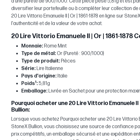
d'une pureté de 900/1000. Cette pièce pèse 5,81g et est par
diversifier leur portefeuille ou à compléter leur collection
20 Lire Vittorio Emanuele II | Or | 1861-1878 en ligne sur Ston
l'authenticité et de la valeur de votre achat.
20 Lire Vittorio Emanuele II | Or | 1861-1878
Monnaie:
Rome Mint
Type de métal:
Or (Pureté : 900/1000)
Type de produit:
Pièces
Série:
Lire Italienne
Pays d'origine:
Italie
1
Poids
:
5,81g
Emballage:
Livrée en Sachet pour une protection maxi
Pourquoi acheter une 20 Lire Vittorio Emanuele II 
Bullion:
Lorsque vous achetez Pourquoi acheter une 20 Lire Vittorio Em
StoneX Bullion, vous choisissez une source de confiance po
prix compétitifs, un emballage sécurisé et une expédition e