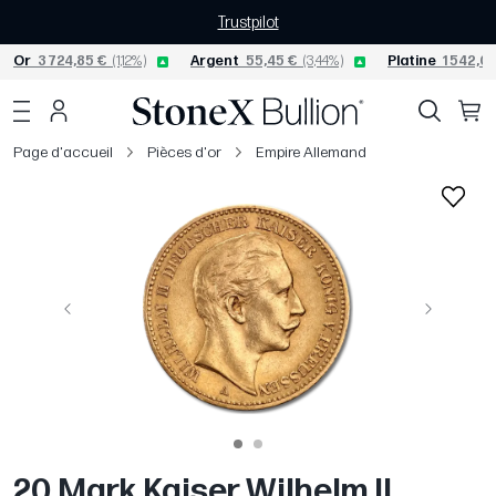
Trustpilot
Or
3 724,85 €
(1,12%)
Argent
55,45 €
(3,44%)
Platine
1 542,06
Page d'accueil
Pièces d'or
Empire Allemand
Précédent
Suivant
20 Mark Kaiser Wilhelm II