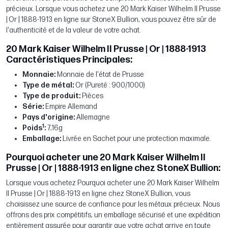
précieux. Lorsque vous achetez une 20 Mark Kaiser Wilhelm II Prusse
| Or | 1888-1913 en ligne sur StoneX Bullion, vous pouvez être sûr de
l'authenticité et de la valeur de votre achat.
20 Mark Kaiser Wilhelm II Prusse | Or | 1888-1913
Caractéristiques Principales:
Monnaie:
Monnaie de l'état de Prusse
Type de métal:
Or (Pureté : 900/1000)
Type de produit:
Pièces
Série:
Empire Allemand
Pays d'origine:
Allemagne
1
Poids
:
7,16g
Emballage:
Livrée en Sachet pour une protection maximale.
Pourquoi acheter une 20 Mark Kaiser Wilhelm II
Prusse | Or | 1888-1913 en ligne chez StoneX Bullion:
Lorsque vous achetez Pourquoi acheter une 20 Mark Kaiser Wilhelm
II Prusse | Or | 1888-1913 en ligne chez StoneX Bullion, vous
choisissez une source de confiance pour les métaux précieux. Nous
offrons des prix compétitifs, un emballage sécurisé et une expédition
entièrement assurée pour garantir que votre achat arrive en toute