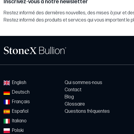
Inscrivez-vous à notre newsletter
Restez informé des dernières nouvelles, des mises à jour et des
Restez informé des produits et services qui vous importent le p
English
Qui sommes-nous
Contact
Deutsch
Blog
Français
Glossaire
Español
Questions fréquentes
Italiano
Polski