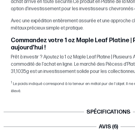
achat arrive en toute sécurité.Ce produit en Platine de la M
option d'investissement pour les investisseurs chevronné
Avec une expédition entièrement assurée et une approche cl
métaux précieux simple et pratique.
Commandez votre 1 oz Maple Leaf Platine |
aujourd'hui !
Prêt à investir ? Ajoutez la 1 oz Maple Leaf Platine | Plusieurs
commodité de l'achat en ligne. Le marché des Piècess d'Plati
31,1035g est un investissement solide pour les collectionneu
1
Le poids indiqué correspond à la teneur en métal pur de l'objet. Il ne re
élevé.
SPÉCIFICATIONS
AVIS (6)