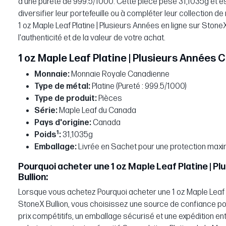
d'une pureté de 999.5/1000. Cette pièce pèse 31,1035g et es
diversifier leur portefeuille ou à compléter leur collection
1 oz Maple Leaf Platine | Plusieurs Années en ligne sur Stone
l'authenticité et de la valeur de votre achat.
1 oz Maple Leaf Platine | Plusieurs Années 
Monnaie:
Monnaie Royale Canadienne
Type de métal:
Platine (Pureté : 999.5/1000)
Type de produit:
Pièces
Série:
Maple Leaf du Canada
Pays d'origine:
Canada
1
Poids
:
31,1035g
Emballage:
Livrée en Sachet pour une protection maxi
Pourquoi acheter une 1 oz Maple Leaf Platine | P
Bullion:
Lorsque vous achetez Pourquoi acheter une 1 oz Maple Leaf P
StoneX Bullion, vous choisissez une source de confiance po
prix compétitifs, un emballage sécurisé et une expédition e