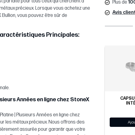
t parfaite pour tous ceux qui cherchent à
Plus de
10
 de métaux précieux. Lorsque vous achetez une
Avis clien
X Bullion, vous pouvez être sûr de
Caractéristiques Principales:
male.
CAPSUL
lusieurs Années en ligne chez StoneX
INT
latine | Plusieurs Années en ligne chez
ur les métaux précieux. Nous offrons des
Ajo
ntièrement assurée pour garantir que votre