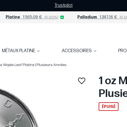
Trustpilot
Platine
1 565,09 €
(0,00%)
Palladium
1 247,16 €
(0,0
MÉTAUX PLATINE
ACCESSOIRES
PR
oz Maple Leaf Platine | Plusieurs Années
1 oz M
Plusi
ÉPUISÉ