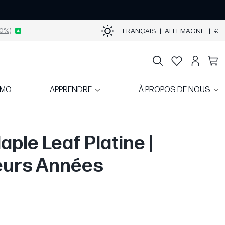
0%)
FRANÇAIS
|
ALLEMAGNE
|
€
OMO
APPRENDRE
À PROPOS DE NOUS
aple Leaf Platine |
eurs Années