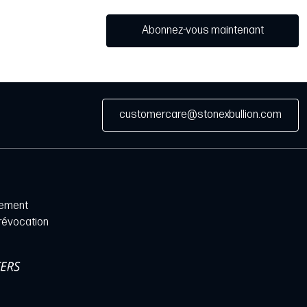
Abonnez-vous maintenant
customercare@stonexbullion.com
iement
 révocation