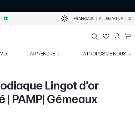
)
FRANÇAIS
|
ALLEMAGNE
|
€
OMO
APPRENDRE
À PROPOS DE NOUS
Zodiaque Lingot d'or
é | PAMP| Gémeaux