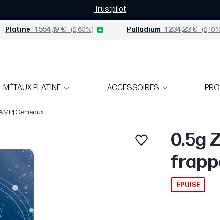
Trustpilot
Platine
1 554,19 €
(2,63%)
Palladium
1 234,23 €
(2,10%
MÉTAUX PLATINE
ACCESSOIRES
PR
| PAMP| Gémeaux
0.5g 
frapp
ÉPUISÉ