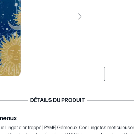
Suivant
DÉTAILS DU PRODUIT
émeaux
que Lingot d'or frappé | PAMP| Gémeaux. Ces Lingotss méticuleusem