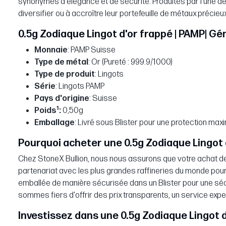
synonymes d'élégance et de sécurité. Produites par l'une de
diversifier ou à accroître leur portefeuille de métaux précieux
0.5g Zodiaque Lingot d'or frappé | PAMP| G
Monnaie
: PAMP Suisse
Type de métal
: Or (Pureté : 999.9/1000)
Type de produit
: Lingots
Série
: Lingots PAMP
Pays d'origine
: Suisse
1
Poids
:
0,50g
Emballage
: Livré sous Blister pour une protection max
Pourquoi acheter une 0.5g Zodiaque Lingot 
Chez StoneX Bullion, nous nous assurons que votre achat de
partenariat avec les plus grandes raffineries du monde pour v
emballée de manière sécurisée dans un Blister pour une sécu
sommes fiers d'offrir des prix transparents, un service exp
Investissez dans une 0.5g Zodiaque Lingot d