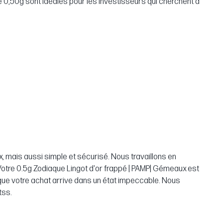
e 0,50g sont idéales pour les investisseurs qui cherchent à
 mais aussi simple et sécurisé. Nous travaillons en
. Votre 0.5g Zodiaque Lingot d'or frappé | PAMP| Gémeaux est
que votre achat arrive dans un état impeccable. Nous
tss.