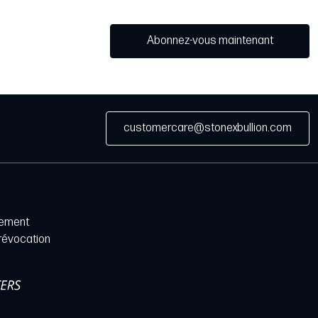
Abonnez-vous maintenant
customercare@stonexbullion.com
iement
 révocation