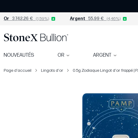
Or
3 742,26 €
(1,59%)
Argent
55,99 €
(4,46%)
NOUVEAUTÉS
OR
ARGENT
Page d'accueil
Lingots d'or
0.5g Zodiaque Lingot d'or frappé 