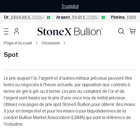
Trustpilot
Or
3 804,98 €
(2,02%)
Argent
59,91 €
(2,58%)
Platine
1 560,9
Page d'accueil
Glossaire
Spot
Le prix auquel l'or, l'argent et d'autres métaux précieux peuvent être
livrés ou négociés à l'heure actuelle, par opposition aux contrats à
terme de gré à gré ou à terme. Les prix au comptant de l'or et de
l'argent sont basés sur le prix d'une once troy de métal précieux.
Utilisez nos pages de prix spot StoneX Bullion pour obtenir des mises
à jour en temps réel et pour les mises à jour biquotidiennes de la
London Bullion Market Association (LBMA) qui sont la référence de
l'industrie.