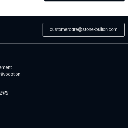
customercare@stonexbullion.com
iement
 révocation