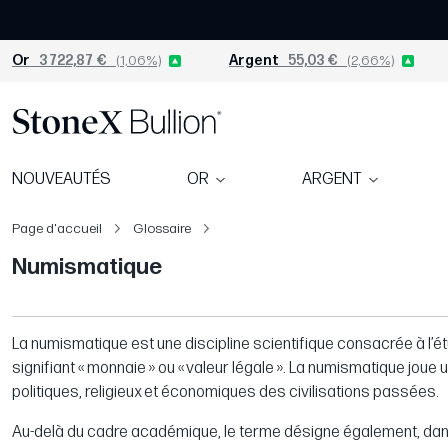
Or
3 722,87 €
(1,06%)
Argent
55,03 €
(2,66%)
NOUVEAUTÉS
OR
ARGENT
Page d'accueil
Glossaire
Numismatique
La numismatique est une discipline scientifique consacrée à l’é
signifiant « monnaie » ou « valeur légale ». La numismatique joue 
politiques, religieux et économiques des civilisations passées.
Au-delà du cadre académique, le terme désigne également, dans