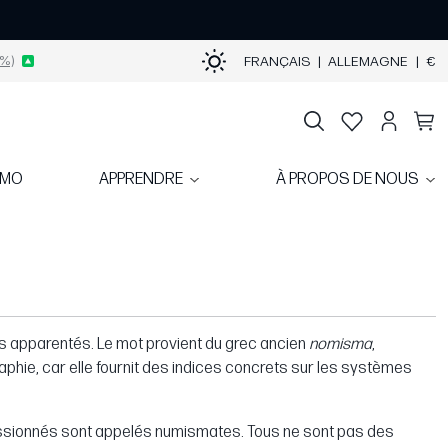
%)
FRANÇAIS
|
ALLEMAGNE
|
€
OMO
APPRENDRE
À PROPOS DE NOUS
es apparentés. Le mot provient du grec ancien
nomisma
,
graphie, car elle fournit des indices concrets sur les systèmes
passionnés sont appelés numismates. Tous ne sont pas des