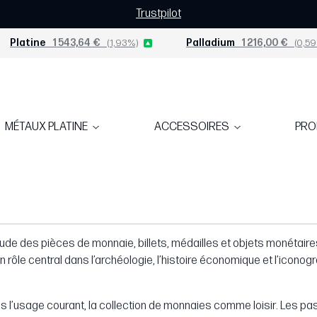
Trustpilot
Platine
1 543,64 €
(1,93%)
Palladium
1 216,00 €
(0,59
MÉTAUX PLATINE
ACCESSOIRES
PR
tude des pièces de monnaie, billets, médailles et objets monétair
un rôle central dans l’archéologie, l’histoire économique et l’icono
 l’usage courant, la collection de monnaies comme loisir. Les 