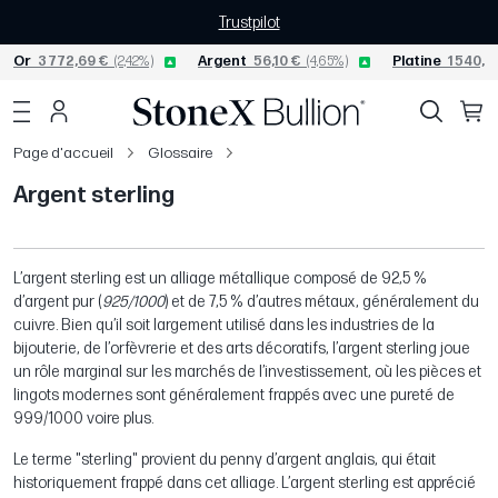
Trustpilot
Or
3 772,69 €
(2,42%)
Argent
56,10 €
(4,65%)
Platine
1 540,6
Page d'accueil
Glossaire
Argent sterling
L’argent sterling est un alliage métallique composé de 92,5 %
d’argent pur (
925/1000
) et de 7,5 % d’autres métaux, généralement du
cuivre. Bien qu’il soit largement utilisé dans les industries de la
bijouterie, de l’orfèvrerie et des arts décoratifs, l’argent sterling joue
un rôle marginal sur les marchés de l’investissement, où les pièces et
lingots modernes sont généralement frappés avec une pureté de
999/1000 voire plus.
Le terme "sterling" provient du penny d’argent anglais, qui était
historiquement frappé dans cet alliage. L’argent sterling est apprécié