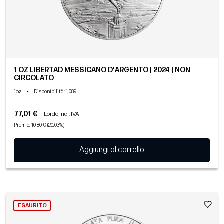
1 OZ LIBERTAD MESSICANO D'ARGENTO | 2024 | NON
CIRCOLATO
1oz
•
Disponibilità
: 1,089
77,01 €
Lordo incl. IVA
Premio: 10,80 € (20,03%)
Aggiungi al carrello
ESAURITO