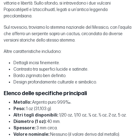
vittoria e libertà. Sullo sfondo, si intravedono i due vulcani
Popocatépetl e Iztaccíhuatl, legati a un’antica leggenda
precolombiana.
Sul rovescio, troviamo lo stemma nazionale del Messico, con l’aquila
che afferra un serpente sopra un cactus, circondata da diverse
versioni storiche dello stesso stemma.
Altre caratteristiche includono:
Dettagli incisi finemente.
Contrasto tra superfici lucide e satinate.
Bordo zigrinato ben definito.
Design profondamente culturale e simbolico.
Elenco delle specifiche principali
Metallo:
Argento puro 999‰.
Peso:
1 oz (31,103 g).
Altri tagli disponibili:
1/20 oz, 1/10 oz, ¼ oz, ½ oz, 2 oz, 5 oz.
Diametro (1 oz):
40 mm.
Spessore:
3 mm circa.
Valore nominale:
Nessuno (il valore deriva dal metallo).