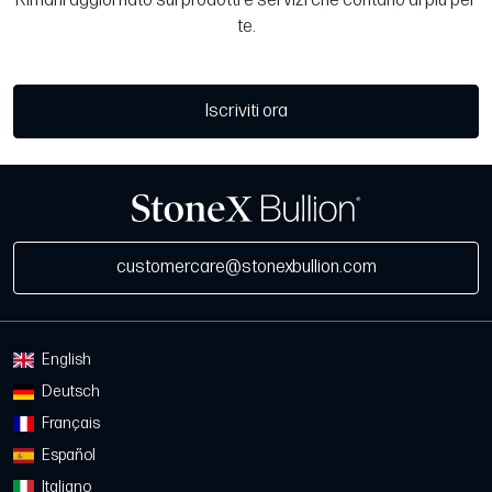
Rimani aggiornato sui prodotti e servizi che contano di più per
te.
Iscriviti ora
customercare@stonexbullion.com
English
Deutsch
Français
Español
Italiano